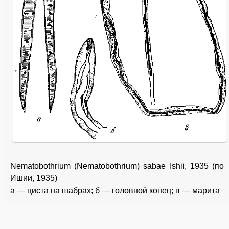
Nematobothrium (Nematobothrium) sabae Ishii, 1935 (по
Ишии, 1935)
a — циста на шабрах; б — головной конец; в — марита