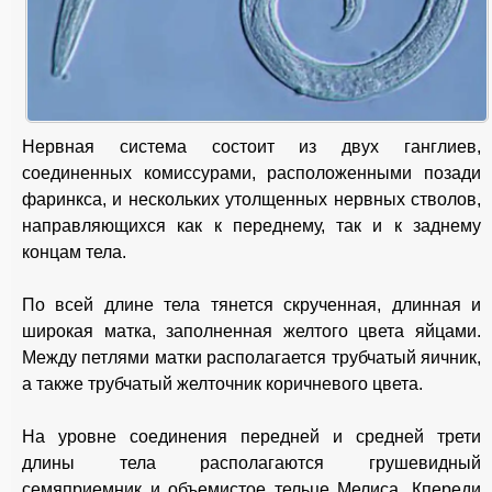
Нервная система состоит из двух ганглиев,
соединенных комиссурами, расположенными позади
фаринкса, и нескольких утолщенных нервных стволов,
направляющихся как к переднему, так и к заднему
концам тела.
По всей длине тела тянется скрученная, длинная и
широкая матка, заполненная желтого цвета яйцами.
Между петлями матки располагается трубчатый яичник,
а также трубчатый желточник коричневого цвета.
На уровне соединения передней и средней трети
длины тела располагаются грушевидный
семяприемник и объемистое тельце Мелиса. Кпереди