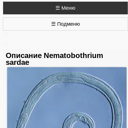
☰ Меню
☰ Подменю
Описание Nematobothrium
sardae