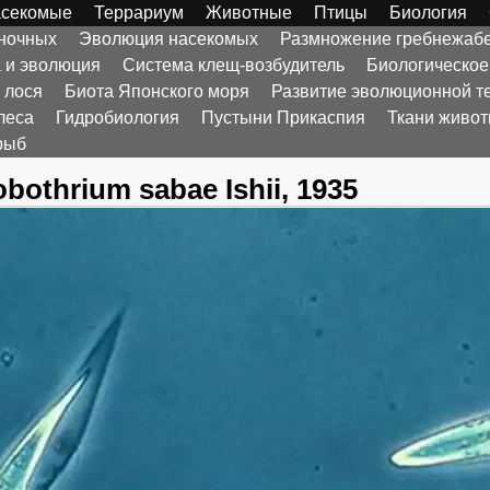
секомые
Террариум
Животные
Птицы
Биология
оночных
Эволюция насекомых
Размножение гребнежаб
а и эволюция
Система клещ-возбудитель
Биологическое
 лося
Биота Японского моря
Развитие эволюционной т
леса
Гидробиология
Пустыни Прикаспия
Ткани живо
рыб
bothrium sabae Ishii, 1935