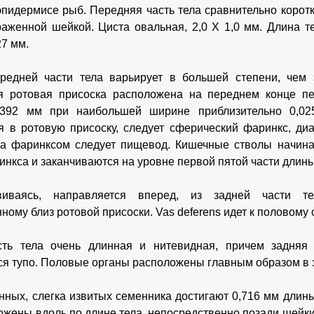
пидермисе рыб. Передняя часть тела сравнительно коротк
аженной шейкой. Циста овальная, 2,0 X 1,0 мм. Длина 
27 мм.
редней части тела варьирует в большей степени, чем 
я ротовая присоска расположена на переднем конце пе
0392 мм при наибольшей ширине приблизительно 0,02
я в ротовую присоску, следует сферический фаринкс, ди
за фаринксом следует пищевод. Кишечные стволы начина
инкса и заканчиваются на уровне первой пятой части длины
виваясь, направляется вперед, из задней части т
ному близ ротовой присоски. Vas deferens идет к половому 
сть тела очень длинная и нитевидная, причем задняя
ся тупо. Половые органы расположены главным образом в з
нных, слегка извитых семенника достигают 0,716 мм длин
ожены вдоль по длине тела, непосредственно позади шейки. 