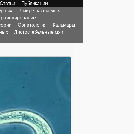
Статьи
Публикации
ерных
В мире насекомых
 районирование
еории
Орнитология
Кальмары
тных
Листостебельные мхи