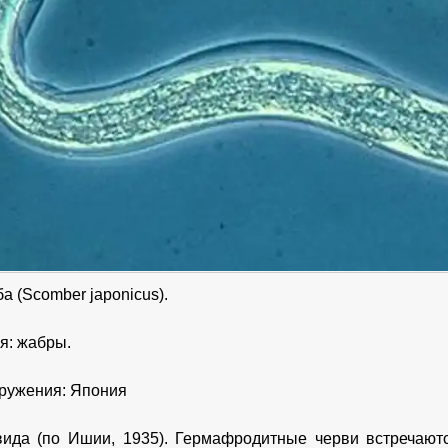
а (Scomber japonicus).
я: жабры.
ружения: Япония
ида (по Ишии, 1935). Гермафродитные черви встречаютс