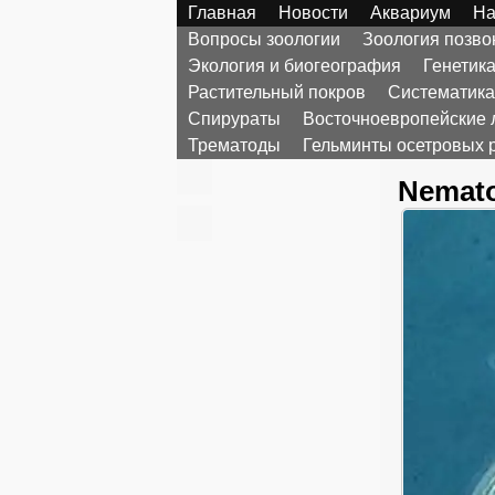
Главная
Новости
Аквариум
На
Вопросы зоологии
Зоология позв
Экология и биогеография
Генетик
Растительный покров
Систематика
Спирураты
Восточноевропейские 
Трематоды
Гельминты осетровых 
Nemato