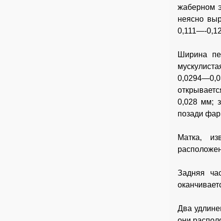
жаберном э
неясно выр
0,111—-0,1
Ширина пе
мускулиста
0,0294—0,
открываетс
0,028 мм; 
позади фар
Матка, из
расположен
Задняя ча
оканчивает
Два удлине
они распол