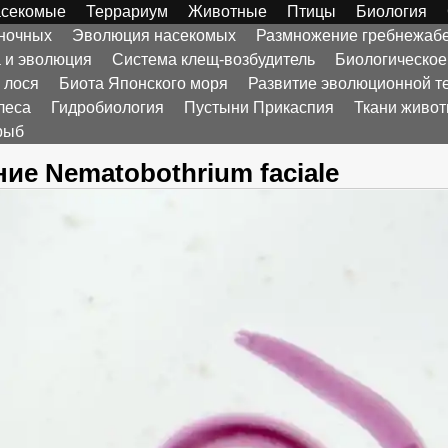
секомые
Террариум
Животные
Птицы
Биология
оночных
Эволюция насекомых
Размножение гребнежаб
а и эволюция
Система клещ-возбудитель
Биологическое
 лося
Биота Японского моря
Развитие эволюционной т
леса
Гидробиология
Пустыни Прикаспия
Ткани живо
рыб
ие Nematobothrium faciale