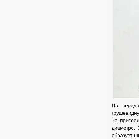
На передн
грушевидну
За присос
диаметре.
образует ш