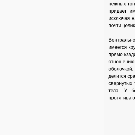
нежных тон
придает и
исключая н
почти цели
Вентрально
имеется кр
прямо кзад
отношению
оболочкой,
делится сра
свернутых 
тела. У б
протягиваю