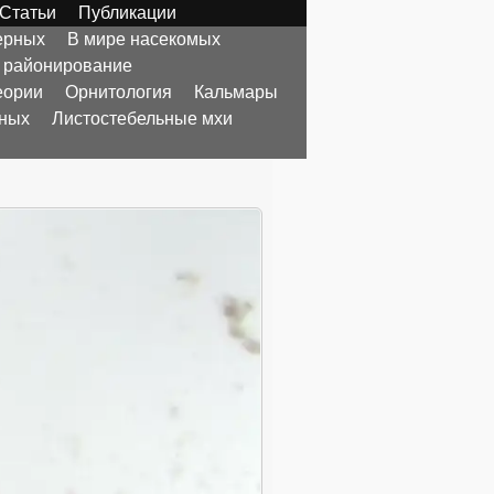
Статьи
Публикации
ерных
В мире насекомых
 районирование
еории
Орнитология
Кальмары
тных
Листостебельные мхи