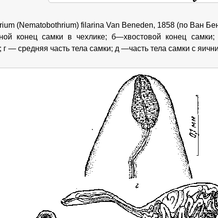
ium (Nematobothrium) filarina Van Beneden, 1858 (по Ван Бе
ной конец самки в чехлике; б—хвостовой конец самки;
 г — средняя часть тела самки; д —часть тела самки с яичн