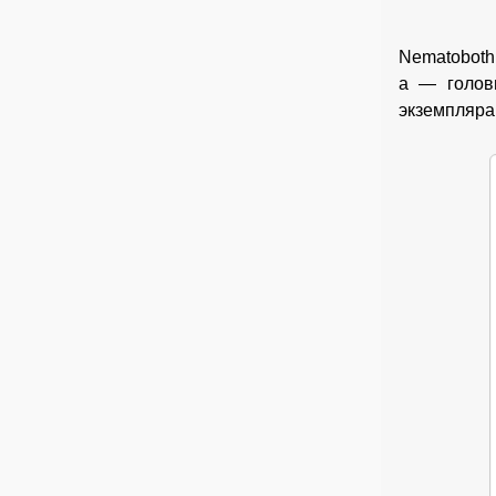
Nematobothr
a — голов
экземпляра;