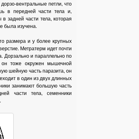
 дорзо-вентральные петли, что
ь в передней части тела и,
в задней части тела, которая
е была изучена.
го размера и у более крупных
верстие. Метратерм идет почти
а. Дорзально и параллельно по
; он тоже окружен мышечной
кую шейную часть паразита, он
реходит в один из двух длинных
ники занимают большую часть
дней части тела, семенники
.