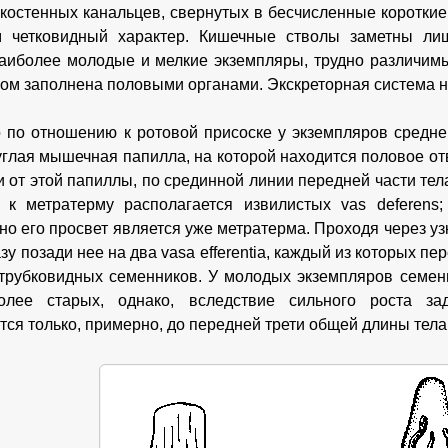
костенных канальцев, свернутых в бесчисленные короткие
м четковидный характер. Кишечные стволы заметны лиш
аиболее молодые и мелкие экземпляры, трудно различимы 
ком заполнена половыми органами. Экскреторная система н
 по отношению к ротовой присоске у экземпляров средне
углая мышечная папилла, на которой находится половое от
и от этой папиллы, по срединной линии передней части тел
 к метратерму располагается извилистых vas deferens
 но его просвет является уже метратерма. Проходя через уз
зу позади нее на два vasa efferentia, каждый из которых пе
трубковидных семенников. У молодых экземпляров семен
олее старых, однако, вследствие сильного роста за
тся только, примерно, до передней трети общей длины тела