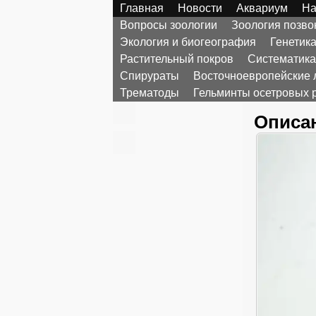
Главная
Новости
Аквариум
На
Вопросы зоологии
Зоология позв
Экология и биогеография
Генетик
Растительный покров
Систематика
Спирураты
Восточноевропейские 
Трематоды
Гельминты осетровых 
Описан