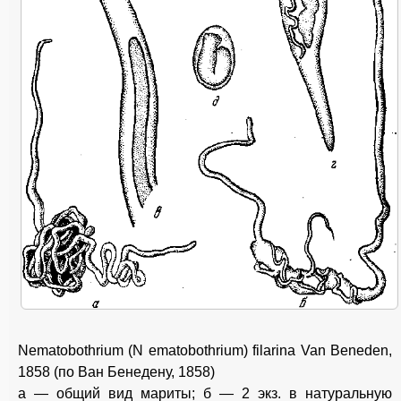
Nematobothrium (N ematobothrium) filarina Van Beneden,
1858 (по Ван Бенедену, 1858)
a — общий вид мариты; б — 2 экз. в натуральную