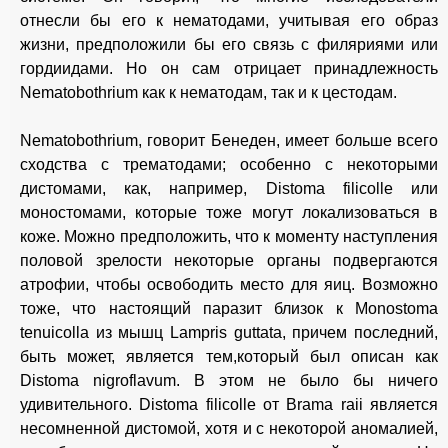
отнесли бы его к нематодами, учитывая его образ
жизни, предположили бы его связь с филяриями или
гордиидами. Но он сам отрицает принадлежность
Nematobothrium как к нематодам, так и к цестодам.
Nematobothrium, говорит Бенеден, имеет больше всего
сходства с трематодами; особенно с некоторыми
дистомами, как, например, Distoma filicolle или
моностомами, которые тоже могут локализоваться в
коже. Можно предположить, что к моменту наступления
половой зрелости некоторые органы подвергаются
атрофии, чтобы освободить место для яиц. Возможно
тоже, что настоящий паразит близок к Monostoma
tenuicolla из мышц Lampris guttata, причем последний,
быть может, является тем,который был описан как
Distoma nigroflavum. B этом не было бы ничего
удивительного. Distoma filicolle от Brama raii является
несомненной дистомой, хотя и с некоторой аномалией,