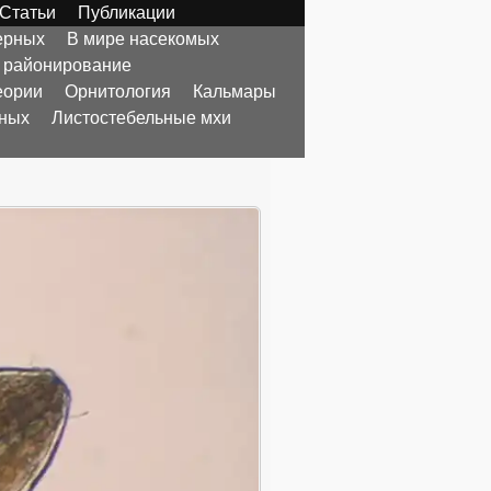
Статьи
Публикации
ерных
В мире насекомых
 районирование
еории
Орнитология
Кальмары
тных
Листостебельные мхи