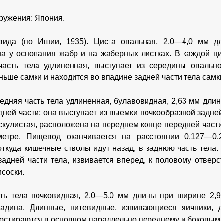
ружения: Япония.
вида (по Ишии, 1935). Циста овальная, 2,0—4,0 мм 
а у основания жабр и на жаберных листках. В каждой ци
асть тела удлиненная, выступает из середины овально
ньше самки и находится во впадине задней части тела самк
едняя часть тела удлиненная, булавовидная, 2,63 мм дли
дней части; она выступает из выемки почкообразной задней
ускулистая, расположена на переднем конце передней части
етре. Пищевод оканчивается на расстоянии 0,127—0
откуда кишечные стволы идут назад, в заднюю часть тела.
задней части тела, извивается вперед, к половому отвер
исоски.
ть тела почковидная, 2,0—5,0 мм длины при ширине 2,9
падина. Длинные, нитевидные, извивающиеся яичники, 
остираются в основном параллельно переднему и боковым к