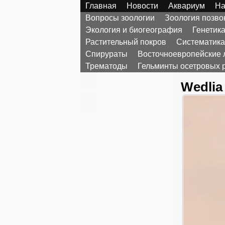
Главная
Новости
Аквариум
На
Вопросы зоологии
Зоология позв
Экология и биогеография
Генетик
Растительный покров
Систематика
Спирураты
Восточноевропейские 
Трематоды
Гельминты осетровых 
Wedlia 