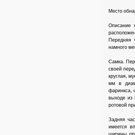
Место обна
Описание 
расположен
Передняя ч
намного ме
Самка. Пер
своей пере
круглая, м
мм в диам
фаринкса, 
выходе из 
ротовой пр
Задняя час
имеется в
ширины, пр