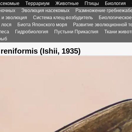
секомые
Террариум
Животные
Птицы
Биология
оночных
Эволюция насекомых
Размножение гребнежаб
а и эволюция
Система клещ-возбудитель
Биологическое
 лося
Биота Японского моря
Развитие эволюционной т
леса
Гидробиология
Пустыни Прикаспия
Ткани живо
рыб
reniformis (Ishii, 1935)