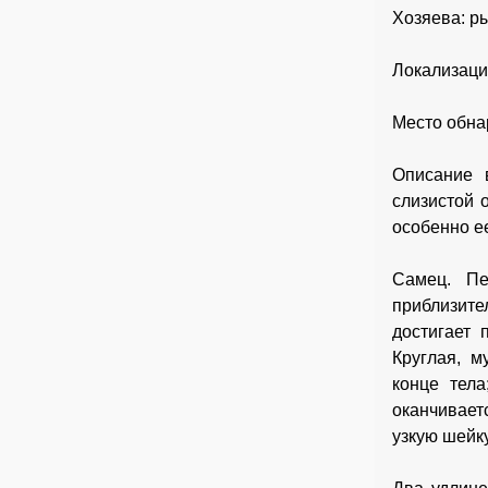
Хозяева: ры
Локализаци
Место обна
Описание 
слизистой 
особенно ее
Самец. Пе
приблизит
достигает 
Круглая, м
конце тел
оканчивает
узкую шейку