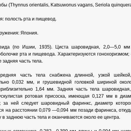
бы (Thynnus orientalis, Katsuwonus vagans, Seriola quinquera
я: полость рта и пищевод.
ружения: Япония.
вида (по Ишии, 1935). Циста шаровидная, 2,0—5,0 мм
оболочке рта и пищевода. Характеризуются гонохоризмом;
 задняя часть тела.
редняя часть тела снабжена длинной, узкой шейкой
ельно 0,032 мм, и грушевидной головкой шириной окол
приблизительно 1,64 мм. Задняя часть тела шаровидная
ускулистая ротовая присоска, имеющая 0,127 мм в диам
а; за ней следует шаровидный фаринкс, диаметр котор
ся на расстоянии 0,079 —0,094 мм позади фаринкса, отку
 в заднюю часть тела и оканчиваются около ее центра.