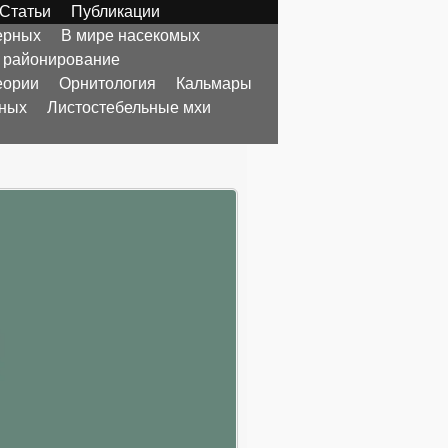
Статьи
Публикации
ерных
В мире насекомых
 районирование
еории
Орнитология
Кальмары
тных
Листостебельные мхи