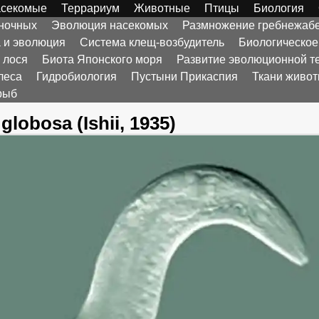
секомые
Террариум
Животные
Птицы
Биология
оночных
Эволюция насекомых
Размножение гребнежаб
а и эволюция
Система клещ-возбудитель
Биологическое
 лося
Биота Японского моря
Развитие эволюционной т
леса
Гидробиология
Пустыни Прикаспия
Ткани живо
рыб
globosa (Ishii, 1935)