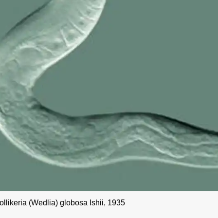
likeria (Wedlia) globosa Ishii, 1935