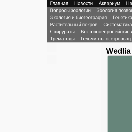
Главная
Новости
Аквариум
На
Вопросы зоологии
Зоология позв
Экология и биогеография
Генетик
Растительный покров
Систематика
Спирураты
Восточноевропейские 
Трематоды
Гельминты осетровых 
Wedlia 