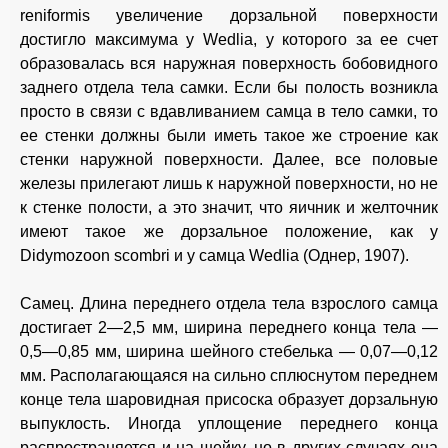
reniformis увеличение дорзальной поверхности
достигло максимума у Wedlia, у которого за ее счет
образовалась вся наружная поверхность бобовидного
заднего отдела тела самки. Если бы полость возникла
просто в связи с вдавливанием самца в тело самки, то
ее стенки должны были иметь такое же строение как
стенки наружной поверхности. Далее, все половые
железы прилегают лишь к наружной поверхности, но не
к стенке полости, а это значит, что яичник и желточник
имеют такое же дорзальное положение, как у
Didymozoon scombri и у самца Wedlia (Однер, 1907).
Самец. Длина переднего отдела тела взрослого самца
достигает 2—2,5 мм, ширина переднего конца тела —
0,5—0,85 мм, ширина шейного стебелька — 0,07—0,12
мм. Располагающаяся на сильно сплюснутом переднем
конце тела шаровидная присоска образует дорзальную
выпуклость. Иногда уплощение переднего конца
распространяется и на шейку, но в других случаях она