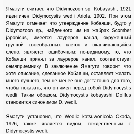
Ямагути считает, что Didymozoon sp. Kobayashi, 1921
идентичен Didymocystis wedli Ariola, 1902. При этом
Ямагути отмечает, что утверждение Кобаяши, будто у
Didymozoon sp., найденного им на жабрах Scomber
japonicus, имеется лауреров канал, окруженный
группой своеобразных клеток и оканчивающийся
слепо, является ошибочным; по-видимому, то, что
Кобаяши принял за лауреров канал, соответствует
семяприемнику. В заключение Ямагути говорит, что
хотя описание, сделанное Кобаяши, оставляет желать
много лучшего, тем не менее оно достаточно для того,
чтобы показать, что он имел перед собой Didymocystis
wedli. Таким образом, Didymocystis kobayashii Dollfus
становится синонимом D. wedli.
Ямагути установил, что Wedlia katsuwonicola Okada,
1926, также является видом, тождественным с
Didymocystis wedli.