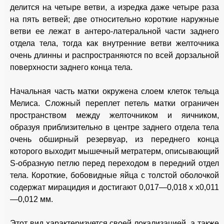
делится на четыре ветви, а изредка даже четыре раза
на пять ветвей; две относительно короткие наружные
ветви ее лежат в антеро-латеральной части заднего
отдела тела, тогда как внутренние ветви желточника
очень длинны и распространяются по всей дорзальной
поверхности заднего конца тела.
Начальная часть матки окружена слоем клеток тельца
Мелиса. Сложный переплет петель матки ограничен
пространством между желточником и яичником,
образуя приблизительно в центре заднего отдела тела
очень обширный резервуар, из переднего конца
которого выходит мышечный метратерм, описывающий
S-образную петлю перед переходом в передний отдел
тела. Короткие, бобовидные яйца с толстой оболочкой
содержат мирацидия и достигают 0,017—0,018 х х0,011
—0,012 мм.
Этот вид характеризуется своей локализацией, а также