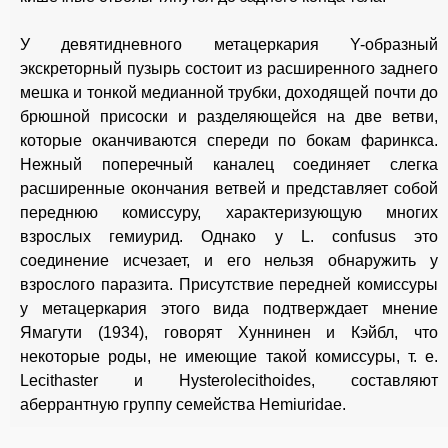
У девятидневного метацеркария Y-образный
экскреторный пузырь состоит из расширенного заднего
мешка и тонкой медианной трубки, доходящей почти до
брюшной присоски и разделяющейся на две ветви,
которые оканчиваются спереди по бокам фаринкса.
Нежный поперечный каналец соединяет слегка
расширенные окончания ветвей и представляет собой
переднюю комиссуру, характеризующую многих
взрослых гемиурид. Однако у L. confusus это
соединение исчезает, и его нельзя обнаружить у
взрослого паразита. Присутствие передней комиссуры
у метацеркария этого вида подтверждает мнение
Ямагути (1934), говорят Хуннинен и Кэйбл, что
некоторые роды, не имеющие такой комиссуры, т. е.
Lecithaster и Hysterolecithoides, составляют
аберрантную группу семейства Hemiuridae.