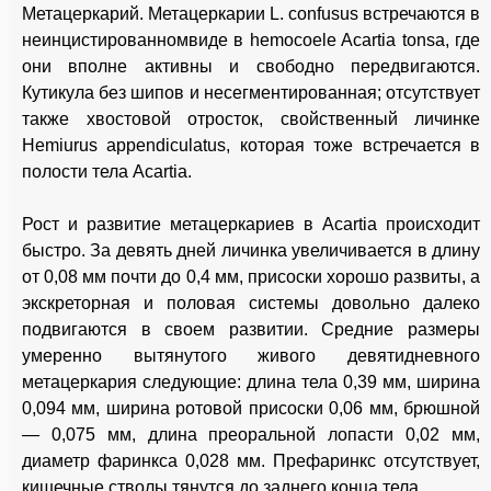
Метацеркарий. Метацеркарии L. confusus встречаются в
неинцистированномвиде в hemocoele Acartia tonsa, где
они вполне активны и свободно передвигаются.
Кутикула без шипов и несегментированная; отсутствует
также хвостовой отросток, свойственный личинке
Hemiurus appendiculatus, которая тоже встречается в
полости тела Acartia.
Рост и развитие метацеркариев в Acartia происходит
быстро. За девять дней личинка увеличивается в длину
от 0,08 мм почти до 0,4 мм, присоски хорошо развиты, а
экскреторная и половая системы довольно далеко
подвигаются в своем развитии. Средние размеры
умеренно вытянутого живого девятидневного
метацеркария следующие: длина тела 0,39 мм, ширина
0,094 мм, ширина ротовой присоски 0,06 мм, брюшной
— 0,075 мм, длина преоральной лопасти 0,02 мм,
диаметр фаринкса 0,028 мм. Префаринкс отсутствует,
кишечные стволы тянутся до заднего конца тела.