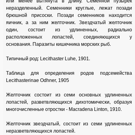
или менее вытянута в длину. Семенной пузырек
неразделенный. Семенники круглые, лежат позади
брюшной присоски. Позади семенников находится
яичник, а за ним желточник. Звездчатый желточник
один, состоит из удлиненных, радиально
расположенных лопастей, соединяющихся у
основания. Паразиты кишечника морских рыб.
Типичный род: Lecithaster Luhe, 1901.
Таблица для определения родов подсемейства
Lecithasterinae Odhner, 1905
Желточник состоит из семи основных удлиненных
лопастей, разветвляющихся дихотомически, образуя
многочисленные отростки - Macradena Linton, 1910.
Желточник звездчатый, состоит из семи удлиненных
неразветвляющихся лопастей.