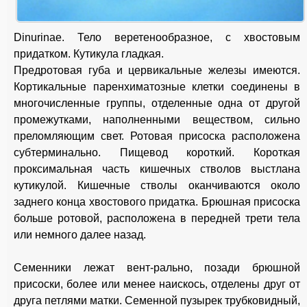
Dinurinae. Тело веретенообразное, с хвостовым
придатком. Кутикула гладкая.
Предротовая губа и цервикальные железы имеются.
Кортикальные паренхиматозные клетки соединены в
многочисленные группы, отделенные одна от другой
промежутками, наполненными веществом, сильно
преломляющим свет. Ротовая присоска расположена
субтерминально. Пищевод короткий. Короткая
проксимальная часть кишечных стволов выстлана
кутикулой. Кишечные стволы оканчиваются около
заднего конца хвостового придатка. Брюшная присоска
больше ротовой, расположена в передней трети тела
или немного далее назад.
Семенники лежат вент-рально, позади брюшной
присоски, более или менее наискось, отделены друг от
друга петлями матки. Семенной пузырек трубковидный,