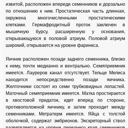
извитой, расположен впереди семенников и дорзально
по отношению к ним. Простатическая часть длинная,
окружена многочисленными простатическими
клетками. Гермафродитный проток заключен в
мышечную бурсу, расширенную у основания,
открывающуюся в половой атриум. Половой атриум
широкий, открывается на уровне фаринкса.
Яичник расположен позади заднего семенника, близко
к нему, почти медианно и вентрально. Семяприемник
имеется. Лауреров канал отсутствует. Тельце Мелиса
находится непосредственно позади яичника.
Желточники состоят из семи трубковидных лопастей.
Маточный семяприемник имеется. Матка простирается
в хвостовой придаток, идет вперед по стороне,
противоположной яичнику, и затем проходит между
семенниками. Метратерм имеется. Яйца с толстой
оболочкой, содержат эмбрионов. Экскреторный ствол
разветвляется на уровне переднего края семенников