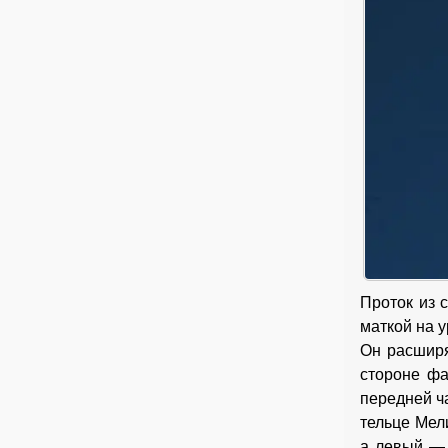
Проток из 
маткой на 
Он расширя
стороне фа
передней ча
тельце Мел
а левый — 