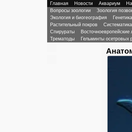
Главная
Новости
Аквариум
На
Вопросы зоологии
Зоология позв
Экология и биогеография
Генетик
Растительный покров
Систематика
Спирураты
Восточноевропейские 
Трематоды
Гельминты осетровых 
Анатом