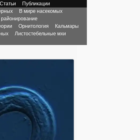
Статьи
Публикации
ерных
В мире насекомых
 районирование
еории
Орнитология
Кальмары
тных
Листостебельные мхи