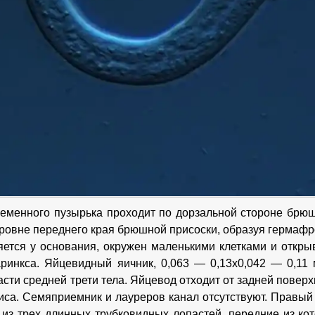
семенного пузырька проходит по дорзальной стороне брюш
уровне переднего края брюшной присоски, образуя гермафр
ется у основания, окружен маленькими клетками и откры
ринкса. Яйцевидный яичник, 0,063 — 0,13x0,042 — 0,11
сти средней трети тела. Яйцевод отходит от задней поверх
иса. Семяприемник и лауреров канал отсутствуют. Правый 
из трех длинных трубковидных лопастей, передние из ко