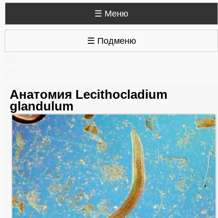
☰ Меню
☰ Подменю
Анатомия Lecithocladium
glandulum