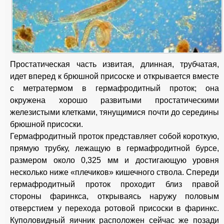
Простатическая часть извитая, длинная, трубчатая,
идет вперед к брюшной присоске и открывается вместе
с метратермом в гермафродитный проток; она
окружена хорошо развитыми простатическими
железистыми клетками, тянущимися почти до середины
брюшной присоски.
Гермафродитный проток представляет собой короткую,
прямую трубку, лежащую в гермафродитной бурсе,
размером около 0,325 мм и достигающую уровня
несколько ниже «плечиков» кишечного ствола. Спереди
гермафродитный проток проходит близ правой
стороны фаринкса, открываясь наружу половым
отверстием у перехода ротовой присоски в фаринкс.
Куполовидный яичник расположен сейчас же позади