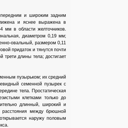
м передним и широким задним
сближена и яснее выражена в
4 мм в области желточников.
инальная, диаметром 0,19 мм;
енно-овальный, размером 0,11
овой придаток и тянутся почти
й трети длины тела; достигает
менным пузырьком; их средний
ушевидный семенной пузырек с
ередине тела. Простатическая
лезистыми клетками только до
ительно длинный, широкий и
е расстояния между брюшной
 открывается наружу половым
кса.