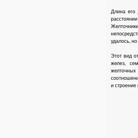
Длина его 
расстоянии
Желточники
непосредст
удалось, но
Этот вид о
желез, се
желточных 
соотношени
и строение