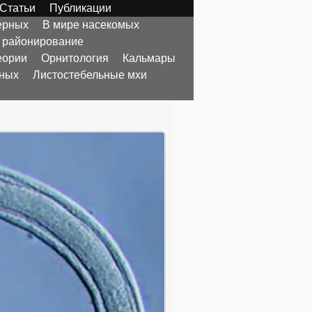
Статьи
Публикации
ерных
В мире насекомых
 районирование
еории
Орнитология
Кальмары
тных
Листостебельные мхи