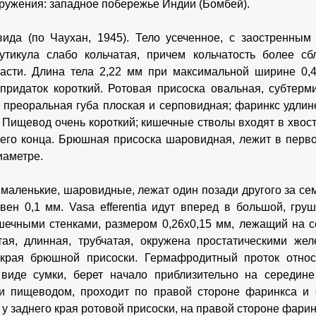
ружения: западное побережье Индии (Бомбей).
ида (по Чаухан, 1945). Тело усеченное, с заостренны
Кутикула слабо кольчатая, причем кольчатость более 
асти. Длина тела 2,22 мм при максимальной ширине 0,4
придаток короткий. Ротовая присоска овальная, субтерм
 преоральная губа плоская и серповидная; фаринкс удлин
. Пищевод очень короткий; кишечные стволы входят в хвост
него конца. Брюшная присоска шаровидная, лежит в перво
иаметре.
маленькие, шаровидные, лежат один позади другого за се
вен 0,1 мм. Vasa efferentia идут вперед в большой, гр
ечными стенками, размером 0,26x0,15 мм, лежащий на с
тая, длинная, трубчатая, окружена простатическими же
 края брюшной присоски. Гермафродитный проток относ
 виде сумки, берет начало приблизительно на середин
 и пищеводом, проходит по правой стороне фаринкса и
у заднего края ротовой присоски, на правой стороне фарин