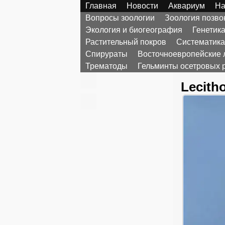
Главная
Новости
Аквариум
На
Вопросы зоологии
Зоология позв
Экология и биогеография
Генетик
Растительный покров
Систематика
Спирураты
Восточноевропейские 
Трематоды
Гельминты осетровых 
Lecith