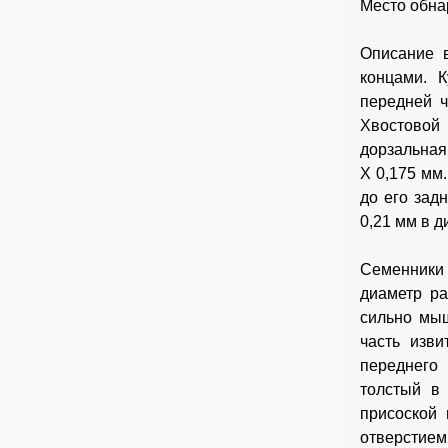
Место обна
Описание в
концами. 
передней ч
Хвостовой 
дорзальная
X 0,175 мм
до его зад
0,21 мм в д
Семенники 
диаметр ра
сильно мыш
часть изви
переднего
толстый в
присоской
отверстием 