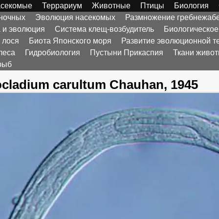
секомые
Террариум
Животные
Птицы
Биология
оночных
Эволюция насекомых
Размножение гребнежаб
а и эволюция
Система клещ-возбудитель
Биологическое
 лося
Биота Японского моря
Развитие эволюционной т
леса
Гидробиология
Пустыни Прикаспия
Ткани живо
рыб
ocladium carultum Chauhan, 1945