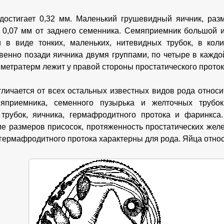
достигает 0,32 мм. Маленький грушевидный яичник, раз
 0,07 мм от заднего семенника. Семяприемник большой и
 в виде тонких, маленьких, нитевидных трубок, в кол
венно позади яичника двумя группами, по четыре в каждо
 метратерм лежит у правой стороны простатического проток
тличается от всех остальных известных видов рода отно
мяприемника, семенного пузырька и желточных трубо
трубок, яичника, гермафродитного протока и фаринкса
е размеров присосок, протяженность простатических желе
 гермафродитного протока характерны для рода. Яйца отно