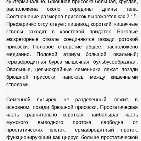
субтерминально. Брюшная присоска большая, круглая,
расположена около середины длины тела.
Соотношение размеров присосок выражается как 2 : 5.
Префаринкс отсутствует; пищевод короткий; кишечные
стволы заходят в хвостовой придаток. Боковые
экскреторные стволы соединяются позади ротовой
присоски. Половое отверстие общее, расположено
медианно. Половой атриум большой, овальный;
гермафродитная бурса мышечная, бульбусообразная.
Овальные, цельнокрайные семенники лежат позади
брюшной присоски, наискось, между кишечными
стволами.
Семенной пузырек, не разделенный, лежит, в
основном, позади брюшной присоски. Простатическая
часть сравнительно короткая; наибольшая часть
мужского выводного протока свободна от
простатических клеток. Гермафродитный проток,
функционирующий как циррус, больше простатической