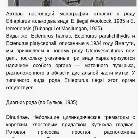
Авторы настоящей монографии относят к роду
Erilepturus только два вида: Е. tiegsi Woolcock, 1935 и Е.
lemeriensis (Tubangui et Masilungan, 1935).
Виды же: Ectenurus hamati, Ectenurus paralichthydis и
Ectenurus platycephali, описанные в 1934 году Ямагути,
мы причисляем к новому роду Uterovesiculurus nov.
gen., поскольку указанные три вида характеризуются
наличием особого органа — маточного пузырька,
расположенного в области дистальной части матки. У
типичного вида рода Erilepturus tiegsi этот орган
отсутствует.
Диагноз рода (по Вулкок, 1935)
Dinurinae. Небольшие цилиндрические трематоды с
коротким, хвостовым придатком. Кутикула гладкая.
Ротовая присоска простая, расположена