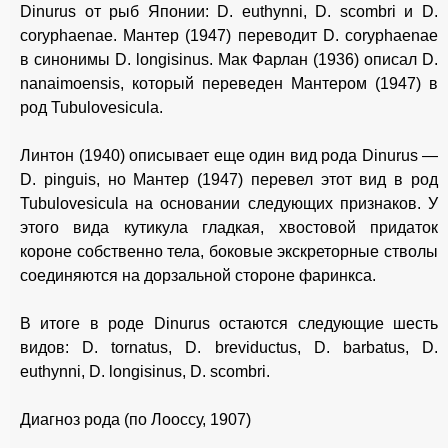
Dinurus от рыб Японии: D. euthynni, D. scombri и D.
coryphaenae. Мантер (1947) переводит D. coryphaenae
в синонимы D. longisinus. Мак Фарлан (1936) описал D.
nanaimoensis, который переведен Мантером (1947) в
род Tubulovesicula.
Линтон (1940) описывает еще один вид рода Dinurus —
D. pinguis, но Мантер (1947) перевел этот вид в род
Tubulovesicula на основании следующих признаков. У
этого вида кутикула гладкая, хвостовой придаток
короне собственно тела, боковые экскреторные стволы
соединяются на дорзальной стороне фаринкса.
В итоге в роде Dinurus остаются следующие шесть
видов: D. tornatus, D. breviductus, D. barbatus, D.
euthynni, D. longisinus, D. scombri.
Диагноз рода (по Лооссу, 1907)