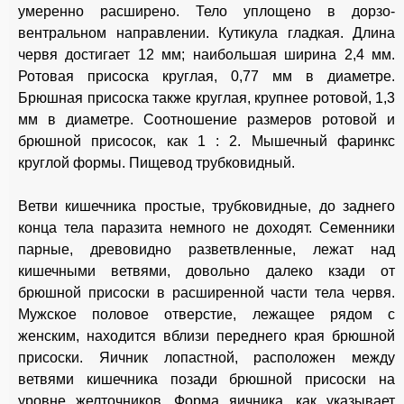
умеренно расширено. Тело уплощено в дорзо-
вентральном направлении. Кутикула гладкая. Длина
червя достигает 12 мм; наибольшая ширина 2,4 мм.
Ротовая присоска круглая, 0,77 мм в диаметре.
Брюшная присоска также круглая, крупнее ротовой, 1,3
мм в диаметре. Соотношение размеров ротовой и
брюшной присосок, как 1 : 2. Мышечный фаринкс
круглой формы. Пищевод трубковидный.
Ветви кишечника простые, трубковидные, до заднего
конца тела паразита немного не доходят. Семенники
парные, древовидно разветвленные, лежат над
кишечными ветвями, довольно далеко кзади от
брюшной присоски в расширенной части тела червя.
Мужское половое отверстие, лежащее рядом с
женским, находится вблизи переднего края брюшной
присоски. Яичник лопастной, расположен между
ветвями кишечника позади брюшной присоски на
уровне желточников. Форма яичника, как указывает