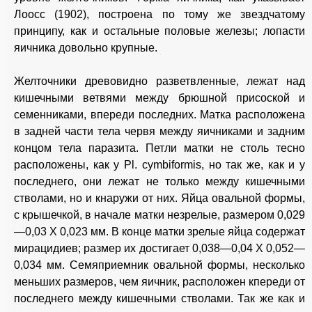
Лоосс (1902), построена по тому же звездчатому
принципу, как и остальные половые железы; лопасти
яичника довольно крупные.
Желточники древовидно разветвленные, лежат над
кишечными ветвями между брюшной присоской и
семенниками, впереди последних. Матка расположена
в задней части тела червя между яичниками и задним
концом тела паразита. Петли матки не столь тесно
расположены, как у Pl. cymbiformis, но так же, как и у
последнего, они лежат не только между кишечными
стволами, но и кнаружи от них. Яйца овальной формы,
с крышечкой, в начале матки незрелые, размером 0,029
—0,03 X 0,023 мм. В конце матки зрелые яйца содержат
мирацидиев; размер их достигает 0,038—0,04 X 0,052—
0,034 мм. Семяприемник овальной формы, несколько
меньших размеров, чем яичник, расположен кпереди от
последнего между кишечными стволами. Так же как и