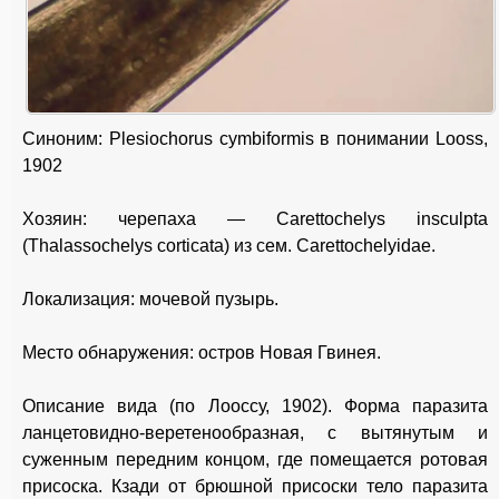
Синоним: Plesiochorus cymbiformis в понимании Looss,
1902
Хозяин: черепаха — Carettochelys insculpta
(Thalassochelys corticata) из сем. Carettochelyidae.
Локализация: мочевой пузырь.
Место обнаружения: остров Новая Гвинея.
Описание вида (по Лооссу, 1902). Форма паразита
ланцетовидно-веретенообразная, с вытянутым и
суженным передним концом, где помещается ротовая
присоска. Кзади от брюшной присоски тело паразита