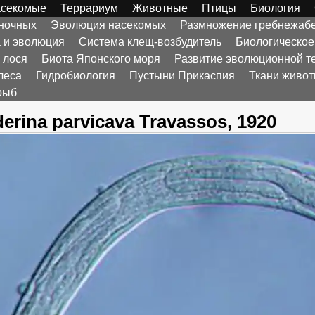
секомые
Террариум
Животные
Птицы
Биология
оночных
Эволюция насекомых
Размножение гребнежаб
а и эволюция
Система клещ-возбудитель
Биологическое
 лося
Биота Японского моря
Развитие эволюционной т
леса
Гидробиология
Пустыни Прикаспия
Ткани живо
рыб
erina parvicava Travassos, 1920