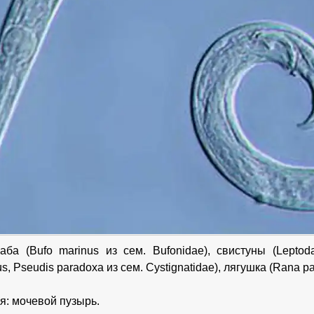
аба (Bufo marinus из сем. Bufonidae), свистуны (Leptodact
us, Pseudis paradoxa из сем. Cystignatidae), лягушка (Rana p
я: мочевой пузырь.