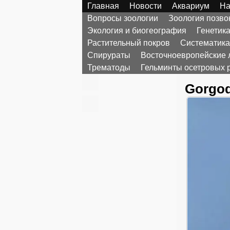
Главная
Новости
Аквариум
На
Вопросы зоологии
Зоология позв
Экология и биогеография
Генетик
Растительный покров
Систематика
Спирураты
Восточноевропейские 
Трематоды
Гельминты осетровых 
Gorgod