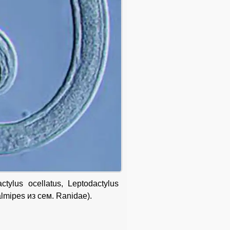
ylus ocellatus, Leptodactylus
almipes из сем. Ranidae).