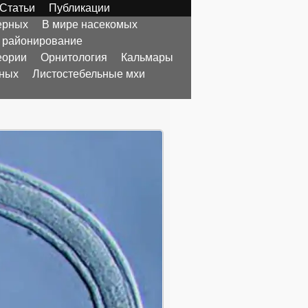
Статьи
Публикации
ерных
В мире насекомых
 районирование
еории
Орнитология
Кальмары
тных
Листостебельные мхи