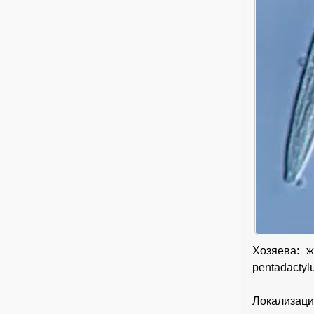
Хозяева: ж
pentadactyl
Локализаци