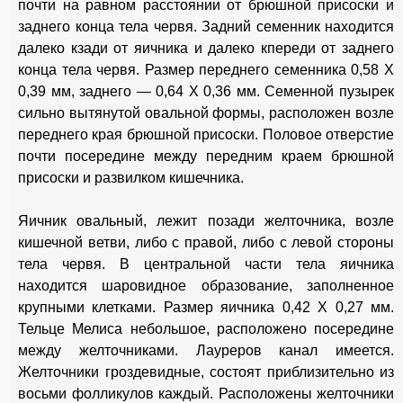
почти на равном расстоянии от брюшной присоски и
заднего конца тела червя. Задний семенник находится
далеко кзади от яичника и далеко кпереди от заднего
конца тела червя. Размер переднего семенника 0,58 X
0,39 мм, заднего — 0,64 X 0,36 мм. Семенной пузырек
сильно вытянутой овальной формы, расположен возле
переднего края брюшной присоски. Половое отверстие
почти посередине между передним краем брюшной
присоски и развилком кишечника.
Яичник овальный, лежит позади желточника, возле
кишечной ветви, либо с правой, либо с левой стороны
тела червя. В центральной части тела яичника
находится шаровидное образование, заполненное
крупными клетками. Размер яичника 0,42 X 0,27 мм.
Тельце Мелиса небольшое, расположено посередине
между желточниками. Лауреров канал имеется.
Желточники гроздевидные, состоят приблизительно из
восьми фолликулов каждый. Расположены желточники