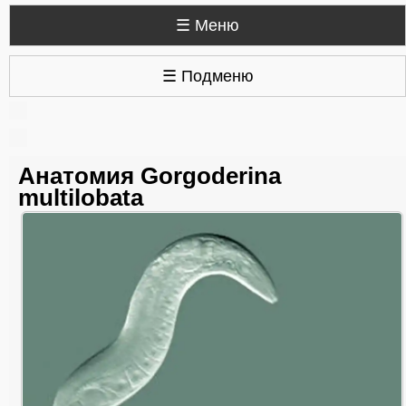
☰ Меню
☰ Подменю
Анатомия Gorgoderina
multilobata