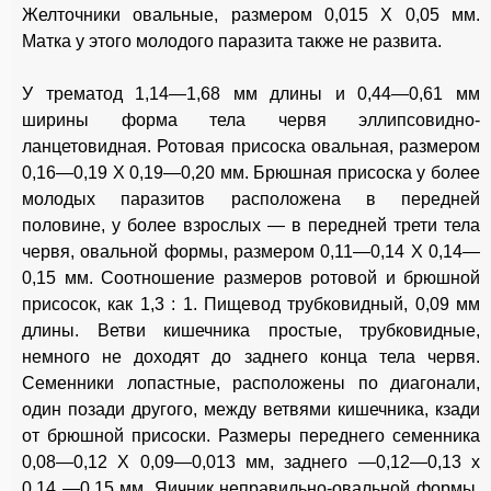
Желточники овальные, размером 0,015 X 0,05 мм.
Матка у этого молодого паразита также не развита.
У трематод 1,14—1,68 мм длины и 0,44—0,61 мм
ширины форма тела червя эллипсовидно-
ланцетовидная. Ротовая присоска овальная, размером
0,16—0,19 X 0,19—0,20 мм. Брюшная присоска у более
молодых паразитов расположена в передней
половине, у более взрослых — в передней трети тела
червя, овальной формы, размером 0,11—0,14 X 0,14—
0,15 мм. Соотношение размеров ротовой и брюшной
присосок, как 1,3 : 1. Пищевод трубковидный, 0,09 мм
длины. Ветви кишечника простые, трубковидные,
немного не доходят до заднего конца тела червя.
Семенники лопастные, расположены по диагонали,
один позади другого, между ветвями кишечника, кзади
от брюшной присоски. Размеры переднего семенника
0,08—0,12 X 0,09—0,013 мм, заднего —0,12—0,13 х
0,14 —0,15 мм. Яичник неправильно-овальной формы,