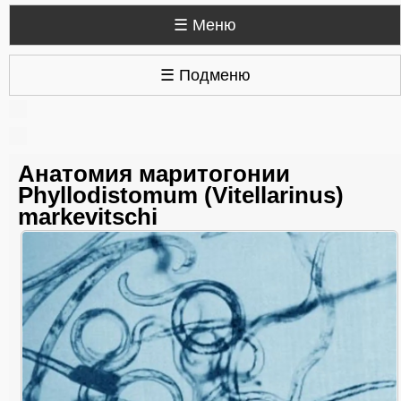
☰ Меню
☰ Подменю
Анатомия маритогонии
Phyllodistomum (Vitellarinus)
markevitschi