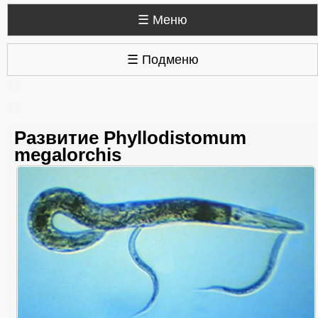
☰ Меню
☰ Подменю
Развитие Phyllodistomum
megalorchis