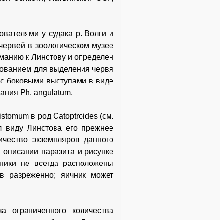
ователями у судака р. Волги и
червей в зоологическом музее
рманию к Линстову и определен
снованием для выделения червя
 с боковыми выступами в виде
ания Ph. angulatum.
stomum в род Catoptroides (см.
ул виду Линстова его прежнее
ичество экземпляров данного
в описании паразита и рисунке
нники не всегда расположены
в разреженно; яичник может
а ограниченного количества