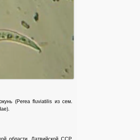
кунь (Perea fluviatilis из сем.
dae).
ой области, Латвийской ССР,