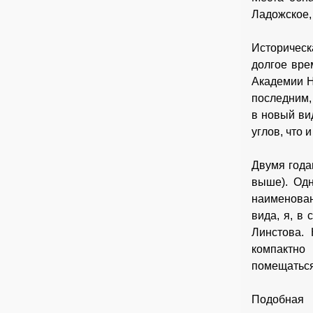
Ладожское,
Историческ
долгое вре
Академии Н
последним,
в новый ви
углов, что
Двумя годам
выше). Одн
наименован
вида, я, в
Линстова. 
компактно
помещаться
Подобная 