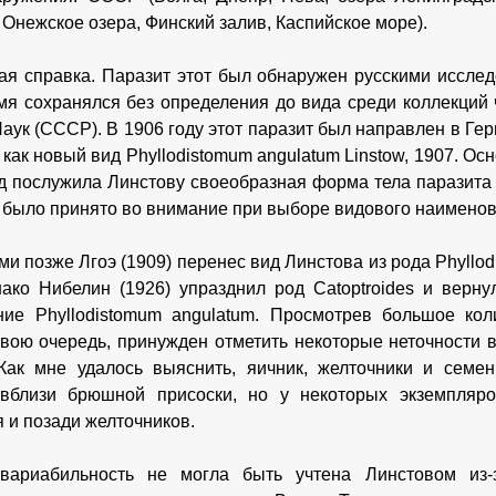
 Онежское озера, Финский залив, Каспийское море).
ая справка. Паразит этот был обнаружен русскими исслед
мя сохранялся без определения до вида среди коллекций 
аук (СССР). В 1906 году этот паразит был направлен в Ге
 как новый вид Phyllodistomum angulatum Linstow, 1907. О
д послужила Линстову своеобразная форма тела паразита
 и было принято во внимание при выборе видового наименов
и позже Лгоэ (1909) перенес вид Линстова из рода Phyllodi
ако Нибелин (1926) упразднил род Catoptroides и верн
ие Phyllodistomum angulatum. Просмотрев большое кол
 свою очередь, принужден отметить некоторые неточности 
Как мне удалось выяснить, яичник, желточники и семе
 вблизи брюшной присоски, но у некоторых экземпляро
 и позади желточников.
вариабильность не могла быть учтена Линстовом из-з