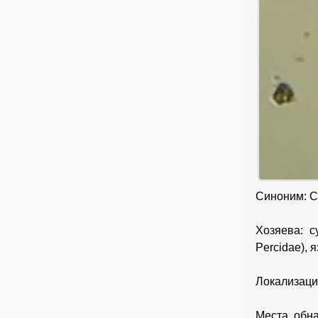
Синоним: Ca
Хозяева: су
Percidae), я
Локализаци
Места обна