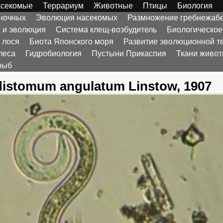
секомые
Террариум
Животные
Птицы
Биология
оночных
Эволюция насекомых
Размножение гребнежаб
а и эволюция
Система клещ-возбудитель
Биологическое
 лося
Биота Японского моря
Развитие эволюционной т
леса
Гидробиология
Пустыни Прикаспия
Ткани живо
рыб
distomum angulatum Linstow, 1907