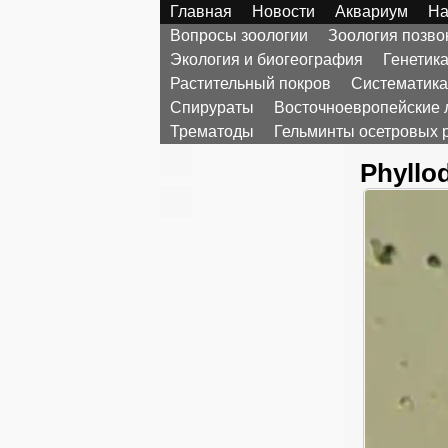
Главная
Новости
Аквариум
На
Вопросы зоологии
Зоология позв
Экология и биогеография
Генетик
Растительный покров
Систематика
Спирураты
Восточноевропейские 
Трематоды
Гельминты осетровых 
Phyllo