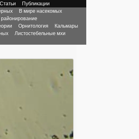
Статьи
Публикации
ерных
В мире насекомых
 районирование
еории
Орнитология
Кальмары
тных
Листостебельные мхи