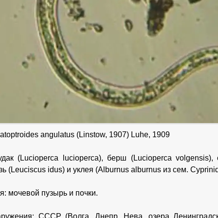
toptroides angulatus (Linstow, 1907) Luhe, 1909
дак (Lucioperca lucioperca), берш (Lucioperca volgensis), о
зь (Leuciscus idus) и уклея (Alburnus alburnus из сем. Cyprini
я: мочевой пузырь и почки.
ружения: СССР (Волга, Днепр, Нева, озера Ленинградск