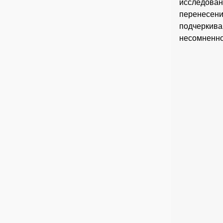
исследова
перенесен
подчеркив
несомненно