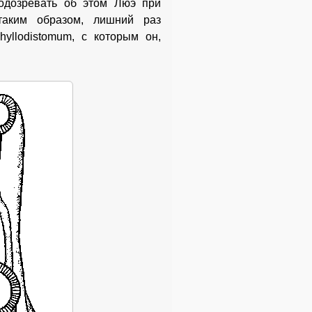
одозревать об этом Люэ при
 таким образом, лишний раз
yllodistomum, с которым он,