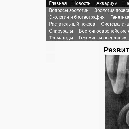
Главная
Новости
Аквариум
На
Вопросы зоологии
Зоология позв
Экология и биогеография
Генетик
Растительный покров
Систематика
Спирураты
Восточноевропейские 
Трематоды
Гельминты осетровых 
Развит