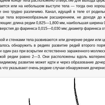
заднем конце тела расположено отверстие для выхода цер
ется или на небольшом выступе тела — тогда оно хорош
е оно трудно различимо. Канал, идущий в теле от родиль
нце тела воронкообразным расширением, не доходя до 
ующие: длина редии 0,825—1,800 мм, наибольшая ширина 0
тверстия до фаринкса 0,015—0,030 мм; диаметр фаринкса от
ой и стенками тела развиваются или дочерние редии или це
алось обнаружить в редиях развитие редий второго поря
и один раз при вскрытии естественно зараженного моллюс
кой редии равно 2—3. Они расположены вдоль материнск
видимому, развитие может идти и через образование доче
на что указывают очень редкие случаи обнаружения дочерни