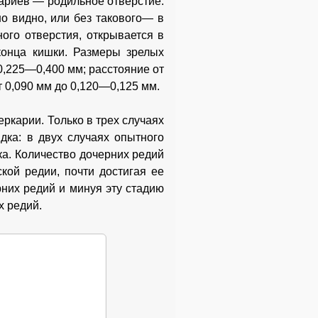
кариев — родильное отверстие.
о видно, или без такового— в
ного отверстия, открывается в
конца кишки. Размеры зрелых
,225—0,400 мм; расстояние от
 0,090 мм до 0,120—0,125 мм.
ркарии. Только в трех случаях
дка: в двух случаях опытного
ка. Количество дочерних редий
ой редии, почти достигая ее
рних редий и минуя эту стадию
х редий.