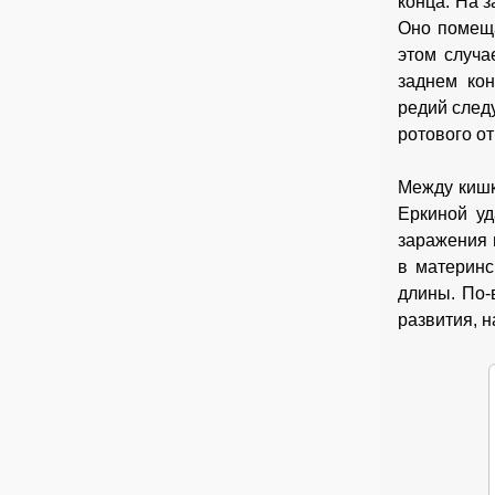
конца. На 
Оно помеща
этом случа
заднем ко
редий след
ротового о
Между кишк
Еркиной уд
заражения 
в материнс
длины. По-
развития, 