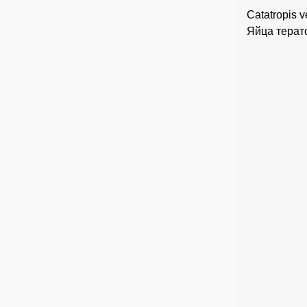
Catatropis v
Яйца терат