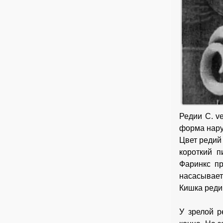
Редии С. v
форма нару
Цвет редий
короткий 
Фаринкс п
насасывает
Кишка реди
У зрелой р