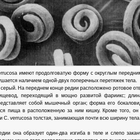
errucosa имеют продолговатую форму с округлым передним
шается наличием одной-двух поперечных перетяжек тела.
 серый. На переднем конце редии расположено ротовое отве
пищевод, переходящий в мощно развитой фариикс; длин
редставляет собой мышечный орган; форма его бокалов
ся пища в расположенную за ним кишку. Кроме того, он
и С. verrucosa толстая, занимающая почти всю ширину тела
едии она образует один-два изгиба в теле и слепо закан