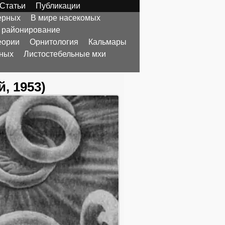
Статьи
Публикации
ерных
В мире насекомых
 районирование
еории
Орнитология
Кальмары
тных
Листостебельные мхи
, 1953)