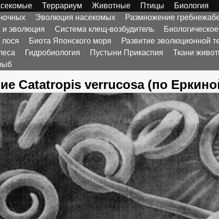
секомые
Террариум
Животные
Птицы
Биология
оночных
Эволюция насекомых
Размножение гребнежаб
а и эволюция
Система клещ-возбудитель
Биологическое
 лося
Биота Японского моря
Развитие эволюционной т
леса
Гидробиология
Пустыни Прикаспия
Ткани живо
рыб
ие Catatropis verrucosa (по Еркиной