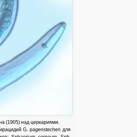
а (1905) над церкариями.
рацидий G. pagenstecheri для
ов: Sphaerium corneum, Sph.