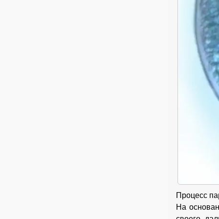
Процесс па
На основан
своего дал