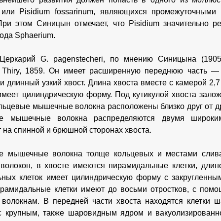
 или Pisidium fossarinum, являющихся промежуточными
При этом Синицын отмечает, что Pisidium значительно 
ода Sphaerium.
Церкарий G. pagenstecheri, по мнению Синицына (1905)
 Thiry, 1859. Он имеет расширенную переднюю часть — 
 и длинный узкий хвост. Длина хвоста вместе с камерой 2,7
имеет цилиндрическую форму. Под кутикулой хвоста зал
ьцевые мышечные волокна расположены близко друг от д
е мышечные волокна распределяются двумя широки
т на спинной и брюшной сторонах хвоста.
е мышечные волокна толще кольцевых и местами слива
олокон, в хвосте имеются пирамидальные клетки, длин
ных клеток имеет цилиндрическую форму с закругленны
рамидальные клетки имеют до восьми отростков, с помо
волокнам. В передней части хвоста находятся клетки 
 с крупным, также шаровидным ядром и вакуолизирован