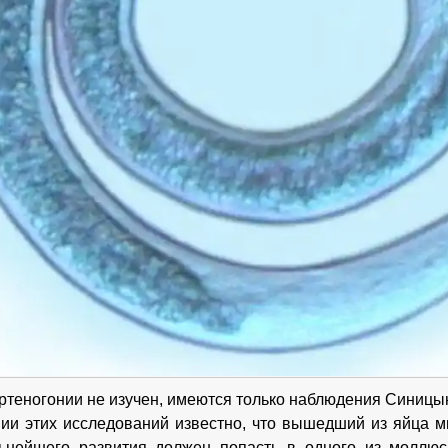
ртеногонии не изучен, имеются только наблюдения Синицын
ии этих исследований известно, что вышедший из яйца ми
ьнейшего развития должен попасть в одного из моллюск