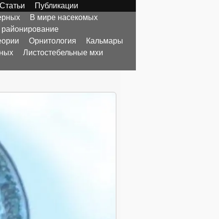
Статьи
Публикации
ерных
В мире насекомых
 районирование
еории
Орнитология
Кальмары
тных
Листостебельные мхи