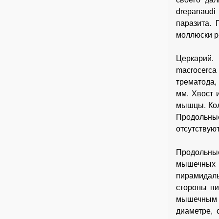
drepanaudi
паразита. 
моллюски р
Церкарий. 
macrocerca
трематода,
мм. Хвост 
мышцы. Кол
Продольны
отсутствую
Продольны
мышечных в
пирамидаль
стороны пи
мышечным 
диаметре,