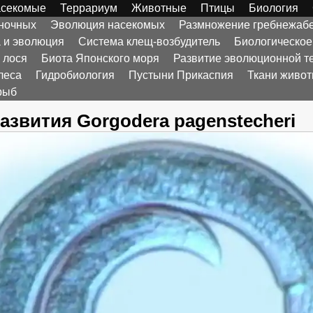
секомые
Террариум
Животные
Птицы
Биология
оночных
Эволюция насекомых
Размножение гребнежаб
а и эволюция
Система клещ-возбудитель
Биологическое
 лося
Биота Японского моря
Развитие эволюционной т
леса
Гидробиология
Пустыни Прикаспия
Ткани живо
рыб
азвития Gorgodera pagenstecheri