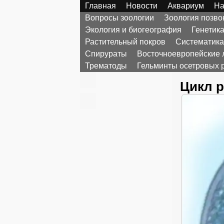
Главная
Новости
Аквариум
На
Вопросы зоологии
Зоология позв
Экология и биогеография
Генетик
Растительный покров
Систематика
Спирураты
Восточноевропейские 
Трематоды
Гельминты осетровых 
Цикл р