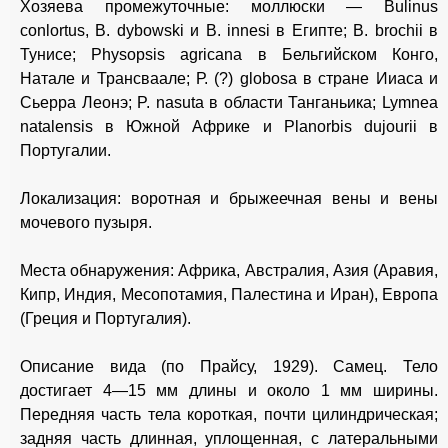
Хозяева промежуточные: моллюски — Bulinus
conlortus, В. dybowski и В. innesi в Египте; В. brochii в
Тунисе; Physopsis agricana в Бельгийском Конго,
Натале и Трансваале; Р. (?) globosa в стране Ииаса и
Сьерра Леонэ; P. nasuta в области Танганьика; Lymnea
natalensis в Южной Африке и Planorbis dujourii в
Португалии.
Локализация: воротная и брыжеечная вены и вены
мочевого пузыря.
Места обнаружения: Африка, Австралия, Азия (Аравия,
Кипр, Индия, Месопотамия, Палестина и Иран), Европа
(Греция и Португалия).
Описание вида (по Прайсу, 1929). Самец. Тело
достигает 4—15 мм длины и около 1 мм ширины.
Передняя часть тела короткая, почти цилиндрическая;
задняя часть длинная, уплощенная, с латеральными