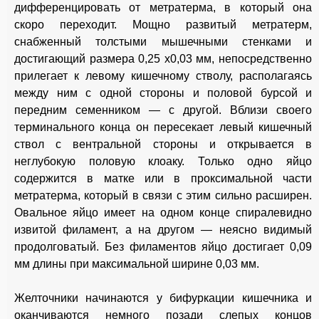
дифференцировать от метратерма, в который она
скоро переходит. Мощно развитый метратерм,
снабженный толстыми мышечными стенками и
достигающий размера 0,25 х0,03 мм, непосредственно
прилегает к левому кишечному стволу, располагаясь
между ним с одной стороны и половой бурсой и
передним семенником — с другой. Вблизи своего
терминального конца он пересекает левый кишечный
ствол с вентральной стороны и открывается в
неглубокую половую клоаку. Только одно яйцо
содержится в матке или в проксимальной части
метратерма, который в связи с этим сильно расширен.
Овальное яйцо имеет на одном конце спиралевидно
извитой филамент, а на другом — неясно видимый
продолговатый. Без филаментов яйцо достигает 0,09
мм длины при максимальной ширине 0,03 мм.
Желточники начинаются у бифуркации кишечника и
оканчиваются немного позади слепых концов