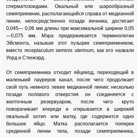
сперматозоидами. Овальный или шарообразный
семяприемник, располагающийся справа от медианной
линии, непосредственно позади яичника, достигает
0,045— 0,06 мм длины при максимальной ширине 0,05
—0,075 мм. Мэра придерживается терминологии
Эйсмонта, называя этот пузырек семяприемником,
вместо receptaculum seminis uterinum, как его назвали
Уорд и Стенкэрд.
От семяприемника отходит яйцевод, переходящий в
маленький лауреров канал, после чего продолжает
свой путь немного левее медианной линии; несколько
позади полового отверстия он соединяется с
желточным резервуаром, после чего круто
поворачивает кпереди и открывается в широкий
овальный оотип или матку, где содержится одно
большое яйцо. Матка располагается поперек
срединной линии тела, позади семяприемника,