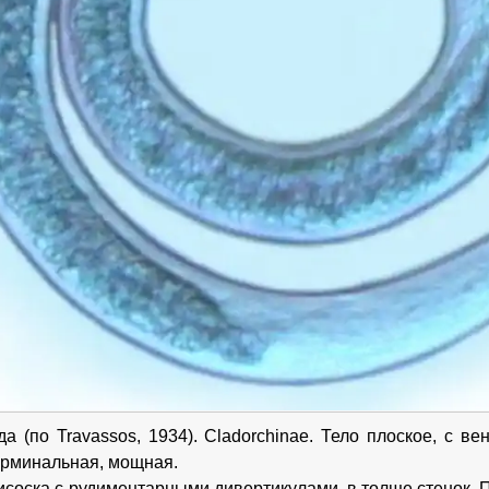
дa (по Travassos, 1934). Cladorchinae. Тело плоское, с 
ерминальная, мощная.
исоска с рудиментарными дивертикулами, в толще стенок.