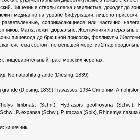
ский. Кишечные стволы слегка извилистые, доходят до зо
лежит медианно на уровне бифуркации, лишено присоски.
 разветвленные, соприкасающиеся или частично налега
енников. Матка лежит дорзально. Желточники латеральные,
 зоны пищевода до брюшной присоски, фолликулы Желточн
кая система состоит, по меньшей мере, из 2 пар продольны
я: пищеварительный тракт морских черепах.
д: Nematophila grande (Diesing, 1839).
 grande (Diesing, 1839) Travassos, 1934 Синоним: Amphistom
helys fimbriata (Schn.), Hydraspis geoffroyana (Schw.),
Schw., P. expansa (Schw.), P. tracaxa (Spix), Rhinemys nasuta (
я: кишечник.