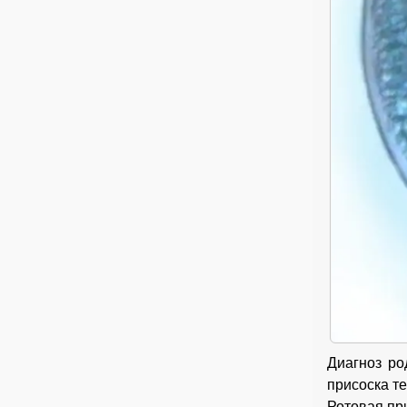
Диагноз ро
присоска т
Ротовая пр