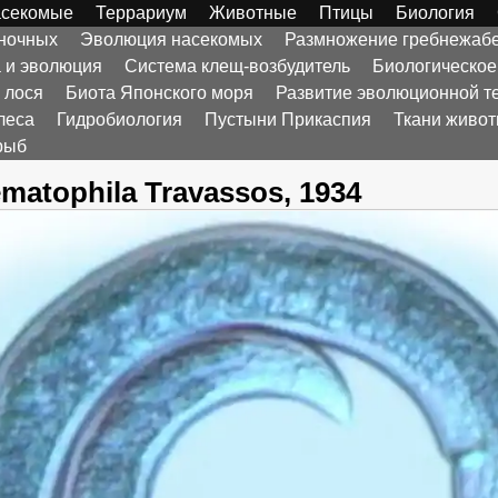
секомые
Террариум
Животные
Птицы
Биология
оночных
Эволюция насекомых
Размножение гребнежаб
а и эволюция
Система клещ-возбудитель
Биологическое
 лося
Биота Японского моря
Развитие эволюционной т
леса
Гидробиология
Пустыни Прикаспия
Ткани живо
рыб
matophila Travassos, 1934