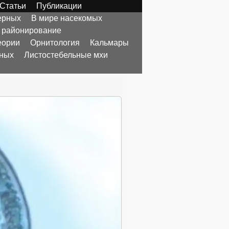
Статьи
Публикации
ерных
В мире насекомых
 районирование
еории
Орнитология
Кальмары
тных
Листостебельные мхи