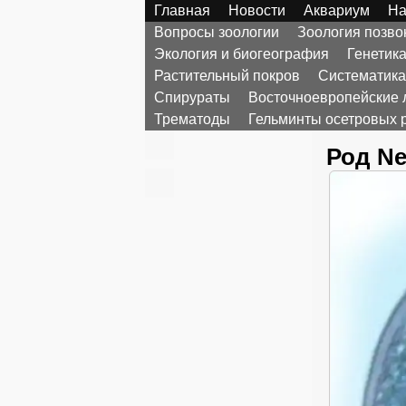
Главная
Новости
Аквариум
На
Вопросы зоологии
Зоология позв
Экология и биогеография
Генетик
Растительный покров
Систематика
Спирураты
Восточноевропейские 
Трематоды
Гельминты осетровых 
Род Ne