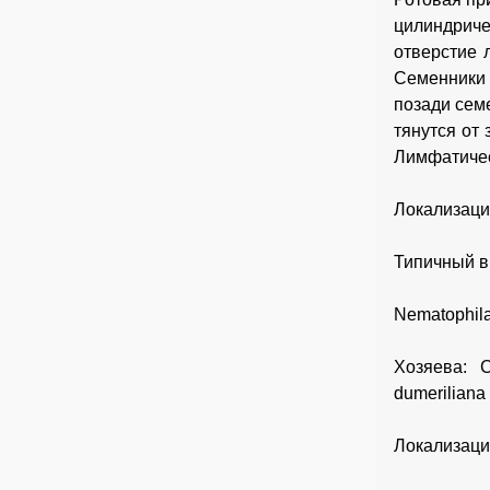
цилиндриче
отверстие 
Семенники
позади сем
тянутся от
Лимфатичес
Локализаци
Типичный ви
Nematophila
Хозяева: C
dumeriliana 
Локализаци