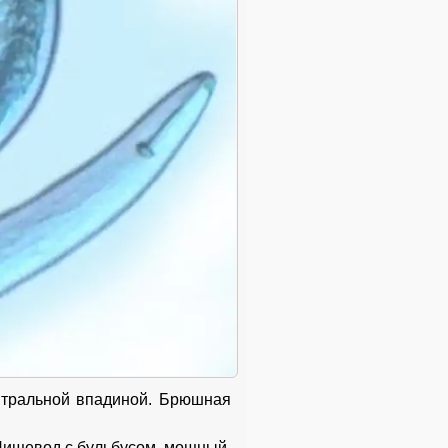
вентральной впадиной. Брюшная
 Пищевод с бульбусом, мощный,