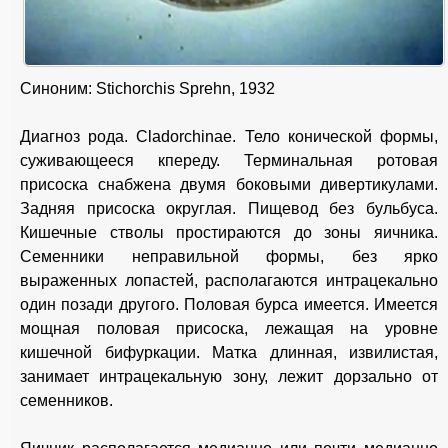
Синоним: Stichorchis Sprehn, 1932
Диагноз рода. Cladorchinae. Тело конической формы,
суживающееся кпереду. Терминальная ротовая
присоска снабжена двумя боковыми дивертикулами.
Задняя присоска округлая. Пищевод без бульбуса.
Кишечные стволы простираются до зоны яичника.
Семенники неправильной формы, без ярко
выраженных лопастей, располагаются интрацекально
один позади другого. Половая бурса имеется. Имеется
мощная половая присоска, лежащая на уровне
кишечной бифуркации. Матка длинная, извилистая,
занимает интрацекальную зону, лежит дорзально от
семенников.