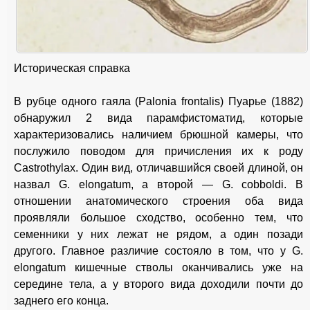
Историческая справка
В рубце одного гаяла (Palonia frontalis) Пуарье (1882)
обнаружил 2 вида парамфистоматид, которые
характеризовались наличием брюшной камеры, что
послужило поводом для причисления их к роду
Castrothylax. Один вид, отличавшийся своей длиной, он
назвал G. elongatum, а второй — G. cobboldi. В
отношении анатомического строения оба вида
проявляли большое сходство, особенно тем, что
семенники у них лежат не рядом, а один позади
другого. Главное различие состояло в том, что у G.
elongatum кишечные стволы оканчивались уже на
середине тела, а у второго вида доходили почти до
заднего его конца.