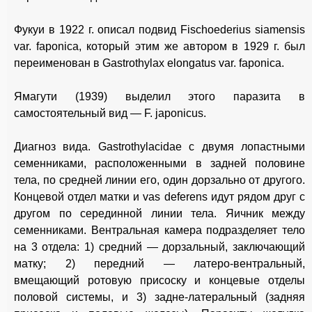
Фукуи в 1922 г. описал подвид Fischoederius siamensis
var. faponica, который этим же автором в 1929 г. был
переименован в Gastrothylax elongatus var. faponica.
Ямагути (1939) выделил этого паразита в
самостоятельный вид — F. japonicus.
Диагноз вида. Gastrothylacidae с двумя лопастными
семенниками, расположенными в задней половине
тела, по средней линии его, один дорзально от другого.
Концевой отдел матки и vas deferens идут рядом друг с
другом по серединной линии тела. Яичник между
семенниками. Вентральная камера подразделяет тело
на 3 отдела: 1) средний — дорзальный, заключающий
матку; 2) передний — латеро-вентральный,
вмещающий ротовую присоску и концевые отделы
половой системы, и 3) задне-латеральный (задняя