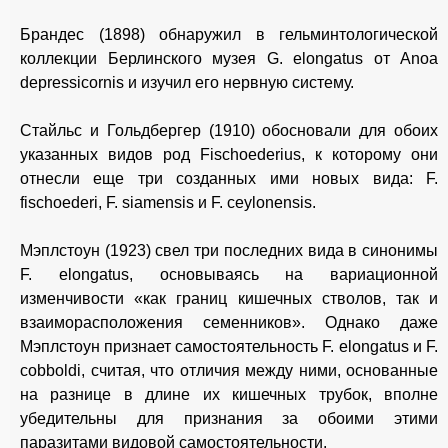
Брандес (1898) обнаружил в гельминтологической
коллекции Берлинского музея G. elongatus от Anoa
depressicornis и изучил его нервную систему.
Стайльс и Гольдбергер (1910) обосновали для обоих
указанных видов род Fischoederius, к которому они
отнесли еще три созданных ими новых вида: F.
fischoederi, F. siamensis и F. ceylonensis.
Мэплстоун (1923) свел три последних вида в синонимы
F. elongatus, основываясь на вариационной
изменчивости «как границ кишечных стволов, так и
взаиморасположения семенников». Однако даже
Мэплстоун признает самостоятельность F. elongatus и F.
cobboldi, считая, что отличия между ними, основанные
на разнице в длине их кишечных трубок, вполне
убедительны для признания за обоими этими
паразитами видовой самостоятельности.