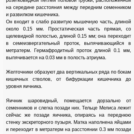
розетковидной петлей половой трубки, расположенной
на середине расстояния между передним семенником
и развилком кишечника.
Он входит в слабо развитую мышечную часть, длиной
около 0.15 мм. Простатическая часть прямая, со
щелевидной полостью, длиной 0.15 мм; она переходит
в семеизвергательный проток, выпячивающийся в
метратерм. Гермафродитный проток длиной 0.1 мм,
выпячивается на 0.03 мм в полость атриума.
Желточники образуют два вертикальных ряда по бокам
кишечных стволов, от бифуркации кишечника до
уровня яичника.
Яичник шаровидный, помещается дорзально от
семенников и слегка позади них. Тельце Мелиса лежит
сейчас же позади яичника, опираясь на переднюю
стенку экскреторного пузыря. Матка наполнена яйцами
и переходит в метратерм на расстоянии 0.3 мм позади