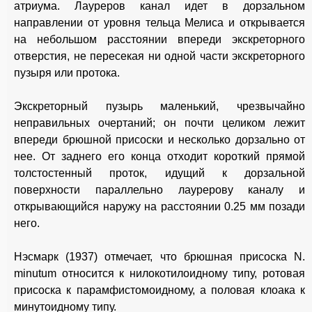
атриума. Лауреров канал идет в дорзальном
направлении от уровня тельца Мелиса и открывается
на небольшом расстоянии впереди экскреторного
отверстия, не пересекая ни одной части экскреторного
пузыря или протока.
Экскреторный пузырь маленький, чрезвычайно
неправильных очертаний; он почти целиком лежит
впереди брюшной присоски и несколько дорзально от
нее. От заднего его конца отходит короткий прямой
толстостенный проток, идущий к дорзальной
поверхности параллельно лаурерову каналу и
открывающийся наружу на расстоянии 0.25 мм позади
него.
Нэсмарк (1937) отмечает, что брюшная присоска N.
minutum относится к нилокотилоидному типу, ротовая
присоска к парамфистомоидному, а половая клоака к
минутоидному типу.