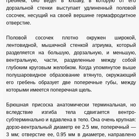
гребнем; оно ведет в клоаку, в которую от его
дорзальной стенки выступает удлиненный половой
сосочек, несущий на своей вершине гермафродитное
отверстие.
Половой сосочек плотно окружен широкой,
лентовидной, мышечной стенкой атриума, который
разделяется на большую, дорзальную, и меньшую,
вентральную, части, разделенные между собой
глубоким круговым желобком. Когда упомянутое выше
полушаровидное образование втянуто, окружающий
его гребень образует две поперечные губы, между
которыми имеется поперечная щель.
Брюшная присоска анатомически терминальная, но
вследствие изгиба тела сдвигается вентро-
субтерминально и вдавлена в тело. Она очень крупная:
дорзо-вентральный диаметр ее 2.5 мм, поперечный —
3 мм; отверстие ее, 0.95 мм в диаметре, направлено