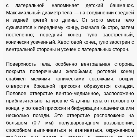
с латеральной напоминает детский башмачок.
Максимальный диаметр тела — на соединении средней
и задней третей его длины. От этого места тело
суживается к переднему концу, сначала быстро, затем
постепенно; передний конец тупо заостренный,
конически усеченный. Хвостовой конец тупо заострен с
вентральной стороны и усечен с латеральных сторон.
Поверхность тела, особенно вентральная сторона,
покрыта поперечными желобками; ротовой конец
снабжен мелкими коническими сосочками; вокруг
отверстия брюшной присоски образуются складки.
Половое отверстие вентро-медианное, расположено
приблизительно на уровне % длины тела от головного
конца, у ротовой присоски и бифуркации кишечника или
несколько позади. Это отверстие расположено на
большом (0.7 мм) полушаровидном возвышении,
способном выпячиваться и втягиваться, окруженном