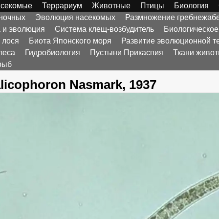
секомые
Террариум
Животные
Птицы
Биология
оночных
Эволюция насекомых
Размножение гребнежаб
а и эволюция
Система клещ-возбудитель
Биологическое
 лося
Биота Японского моря
Развитие эволюционной т
леса
Гидробиология
Пустыни Прикаспия
Ткани живо
рыб
licophoron Nasmark, 1937