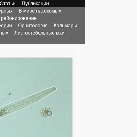
Статьи
Публикации
ерных
В мире насекомых
 районирование
еории
Орнитология
Кальмары
тных
Листостебельные мхи