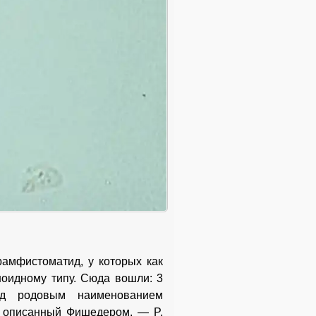
рамфистоматид, у которых как
ноидному типу. Сюда вошли: 3
од родовым наименованием
ид, описанный Фишедером, — P.