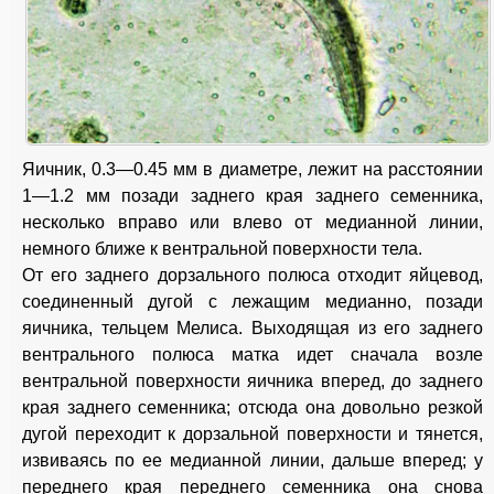
Яичник, 0.3—0.45 мм в диаметре, лежит на расстоянии
1—1.2 мм позади заднего края заднего семенника,
несколько вправо или влево от медианной линии,
немного ближе к вентральной поверхности тела.
От его заднего дорзального полюса отходит яйцевод,
соединенный дугой с лежащим медианно, позади
яичника, тельцем Мелиса. Выходящая из его заднего
вентрального полюса матка идет сначала возле
вентральной поверхности яичника вперед, до заднего
края заднего семенника; отсюда она довольно резкой
дугой переходит к дорзальной поверхности и тянется,
извиваясь по ее медианной линии, дальше вперед; у
переднего края переднего семенника она снова