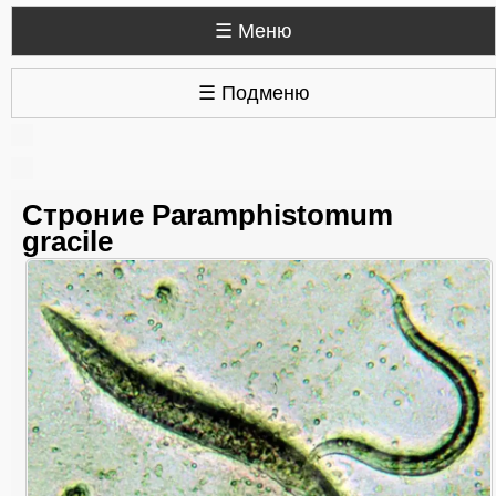
☰ Меню
☰ Подменю
Строние Paramphistomum
gracile