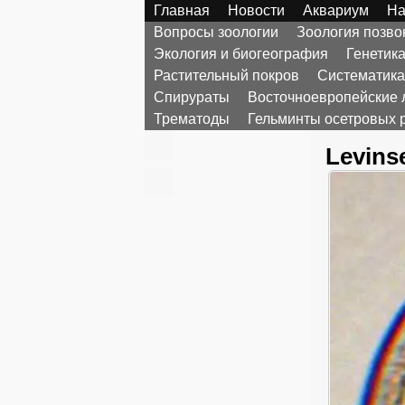
Главная
Новости
Аквариум
На
Вопросы зоологии
Зоология позв
Экология и биогеография
Генетик
Растительный покров
Систематика
Спирураты
Восточноевропейские 
Трематоды
Гельминты осетровых 
Levinse