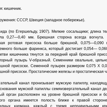
я: кишечник.
ружения: СССР, Швеция (западное побережье).
ида (по Егершельду, 1907). Мелкие сосальщики; длина т
ла 0,27—0,40 мм. Брюшная сторона всегда вогнута. 
ная ротовая присоска больше брюшной, 0,075—0,090
немного больше фаринкса, который достигает 0,054— 0,0
етви кишечника тянутся за передний край брюшной прис
торный пузырь V-образный. Семенники овальные, цельн
шной присоски. Семенной пузырек размером 0,075 X 0,
шной присоски. Простатические железы и простатическая ч
ательный канал пронизывает мужскую папиллу, находящу
основания мужской папиллы семяизвергательный канал де
ный орган расположен на уровне брюшной присоски и б
ного органа имеется полость ближе к правой сторон
видных кармана, каждый с тремя неправильными кр