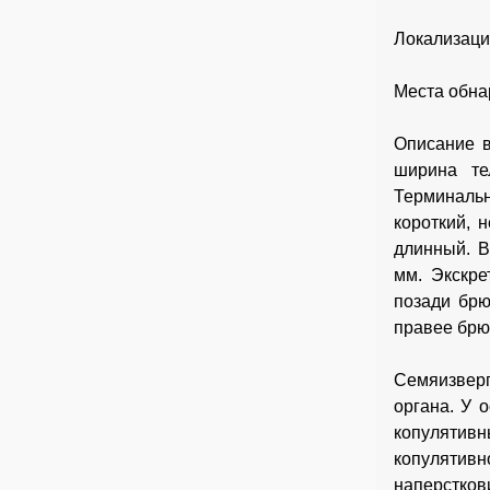
Локализаци
Места обна
Описание в
ширина те
Терминаль
короткий, 
длинный. В
мм. Экскре
позади брю
правее брю
Семяизверг
органа. У 
копулятив
копулятив
наперстко