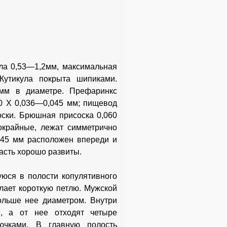
ела 0,53—1,2мм, максимальная
Кутикула покрыта шипиками.
 мм в диаметре. Префаринкс
60 X 0,036—0,045 мм; пищевод
оски. Брюшная присоска 0,060
окрайные, лежат симметрично
045 мм расположен впереди и
асть хорошо развиты.
юся в полости копулятивного
лает короткую петлю. Мужской
ольше нее диаметром. Внутри
е, а от нее отходят четыре
ючками. В главную полость