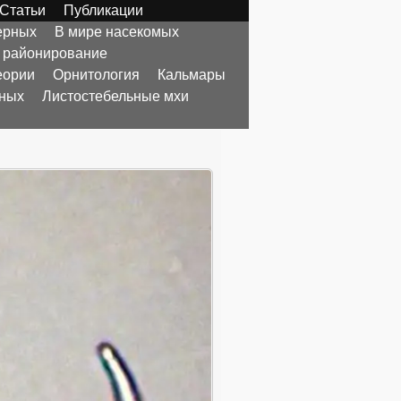
Статьи
Публикации
ерных
В мире насекомых
 районирование
еории
Орнитология
Кальмары
тных
Листостебельные мхи