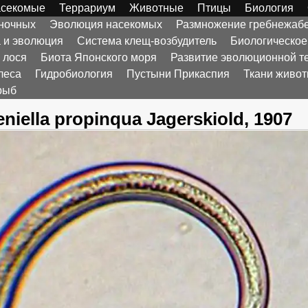
секомые
Террариум
Животные
Птицы
Биология
оночных
Эволюция насекомых
Размножение гребнежаб
а и эволюция
Система клещ-возбудитель
Биологическое
 лося
Биота Японского моря
Развитие эволюционной т
леса
Гидробиология
Пустыни Прикаспия
Ткани живо
рыб
niella propinqua Jagerskiold, 1907