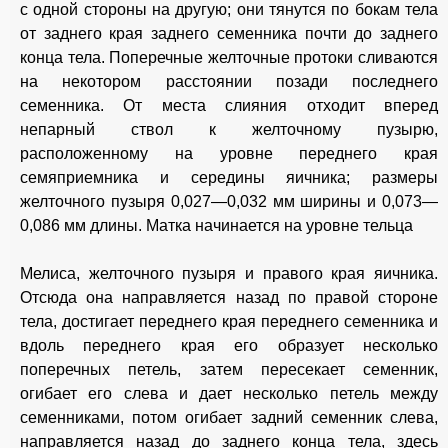
с одной стороны на другую; они тянутся по бокам тела
от заднего края заднего семенника почти до заднего
конца тела. Поперечные желточные протоки сливаются
на некотором расстоянии позади последнего
семенника. От места слияния отходит вперед
непарный ствол к желточному пузырю,
расположенному на уровне переднего края
семяприемника и середины яичника; размеры
желточного пузыря 0,027—0,032 мм ширины и 0,073—
0,086 мм длины. Матка начинается на уровне тельца
Мелиса, желточного пузыря и правого края яичника.
Отсюда она направляется назад по правой стороне
тела, достигает переднего края переднего семенника и
вдоль переднего края его образует несколько
поперечных петель, затем пересекает семенник,
огибает его слева и дает несколько петель между
семенниками, потом огибает задний семенник слева,
направляется назад до заднего конца тела, здесь