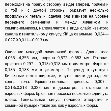
переходит на правую сторону и идет вперед, причем и
с той и с другой стороны образует несколько
продольных петель и, сделав ряд извивов на уровне
переднего семенника и между яичником и
семяприемником, направляется в виде слабо извитого
канала к генитальному синусу. Яйца овальные, 0,024—
0,027 Х0,011—0,013 мм.
Описание молодой личиночной формы. Длина тела
4,065—4,356 мм, ширина 0,572—0,583 мм. Ротовая
присоска 0,297— 0,318x0,318 мм в диаметре. Фаринкс
0,135—0,138 мм в диаметре. Пищевод отсутствует.
Кишечные ветви широкие, тянутся почти до заднего
конца тела. Брюшно-половая присоска 0,307—
0,318x0,318—0,328 мм в диаметре; в отличие от
взрослых форм, брюшная присоска несколько сдвинута
влево. Генитальный синус, половое отверстие и
семенной пузырек такие же, как у взрослых форм.