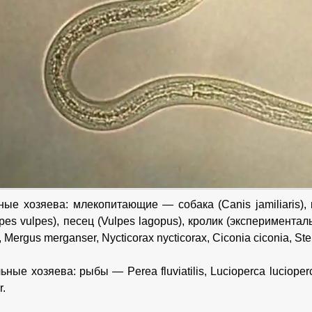
ые хозяева: млекопитающие — собака (Canis jamiliaris), ко
pes vulpes), песец (Vulpes lagopus), кролик (экспериментал
 Mergus merganser, Nycticorax nycticorax, Ciconia ciconia, Ste
ные хозяева: рыбы — Perea fluviatilis, Lucioperca lucioperca
r.