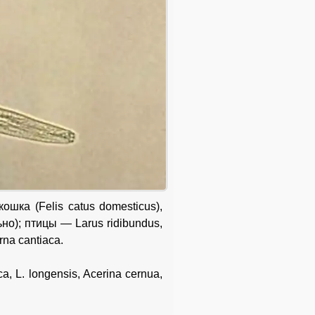
шка (Felis catus domesticus),
ьно); птицы — Larus ridibundus,
rna cantiaca.
, L. longensis, Acerina cernua,