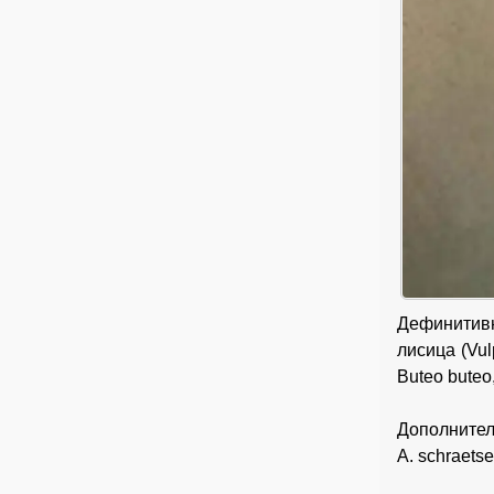
Дефинитивн
лисица (Vul
Buteo buteo,
Дополнитель
A. schraetse