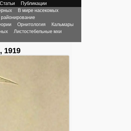
Статьи
Публикации
ерных
В мире насекомых
 районирование
еории
Орнитология
Кальмары
тных
Листостебельные мхи
, 1919