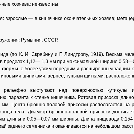
ные хозяева: неизвестны.
я: взрослые — в кишечнике окончательных хозяев; метаце
ружения: Румыния, СССР.
ида (по К. И. Скрябину и Г. Линдтропу, 1919). Весьма ме
 в пределах 1,12— 1,3 мм при максимальной ширине 0,58—
 формы, с более узким передним и расширенным задним ко
тиновыми шипиками, вернее, тупыми щитками, расположен
 рельефно выступают над поверхностью кутикулы и 
ию паразита к стенке кишечника. Ротовая присоска дли
 мм. Центр брюшно-половой присоски располагается на 
конца тела. Диаметр брюшно-половой присоски достигает
мм длины и 0,05—0,07 мм ширины. Длина пищевода 0,154
край заднего семенника и оканчиваются на небольшом расст