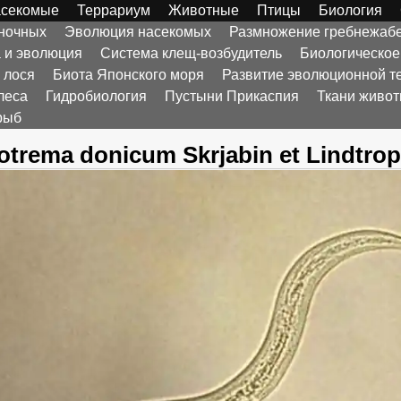
секомые
Террариум
Животные
Птицы
Биология
оночных
Эволюция насекомых
Размножение гребнежаб
а и эволюция
Система клещ-возбудитель
Биологическое
 лося
Биота Японского моря
Развитие эволюционной т
леса
Гидробиология
Пустыни Прикаспия
Ткани живо
рыб
otrema donicum Skrjabin et Lindtrop