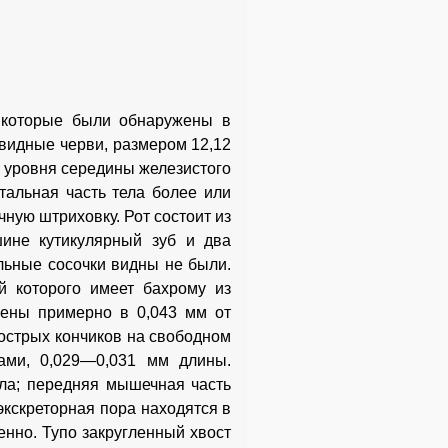
, которые были обнаружены в
видные черви, размером 12,12
 уровня середины железистого
альная часть тела более или
ную штриховку. Рот состоит из
шине кутикулярный зуб и два
льные сосочки видны не были.
й которого имеет бахрому из
жены примерно в 0,043 мм от
 острых кончиков на свободном
ами, 0,029—0,031 мм длины.
ела; передняя мышечная часть
кскреторная пора находятся в
енно. Тупо закругленный хвост