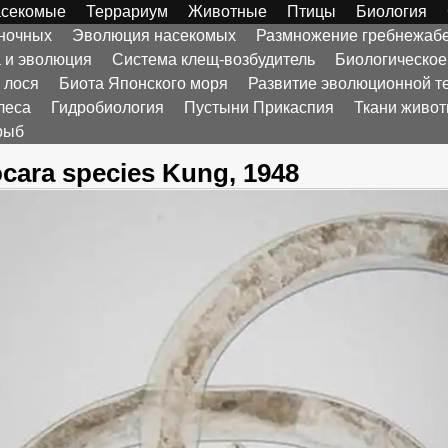
секомые
Террариум
Животные
Птицы
Биология
оночных
Эволюция насекомых
Размножение гребнежаб
а и эволюция
Система клещ-возбудитель
Биологическое
 лося
Биота Японского моря
Развитие эволюционной т
леса
Гидробиология
Пустыни Прикаспия
Ткани живо
рыб
ocara species Kung, 1948