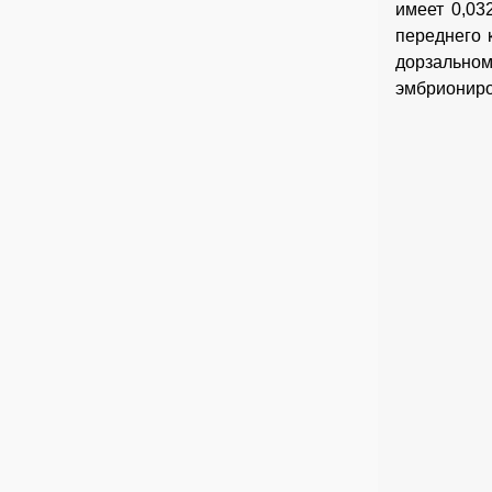
имеет 0,03
переднего 
дорзальн
эмбриониро