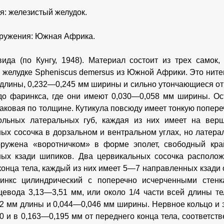
я: железистый желудок.
ружения: Южная Африка.
ида (по Кунгу, 1948). Материал состоит из трех самок
 желудке Spheniscus demersus из Южной Африки. Это ните
длины, 0,232—0,245 мм ширины и сильно утончающиеся от
о фаринкса, где они имеют 0,030—0,058 мм ширины. Ост
аковая по толщине. Кутикула повсюду имеет тонкую попереч
гольных латеральных губ, каждая из них имеет на вер
ых сосочка в дорзальном и вентральном углах, но латера
оружена «воротничком» в форме эполет, свободный кра
ных кзади шипиков. Два цервикальных сосочка располо
конца тела, каждый из них имеет 5—7 направленных кзади
ринкс цилиндрический с поперечно исчерченными стенк
евода 3,13—3,51 мм, или около 1/4 части всей длины т
2 мм длины и 0,044—0,046 мм ширины. Нервное кольцо и э
0 и в 0,163—0,195 мм от переднего конца тела, соответств