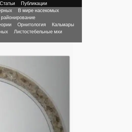
Статьи
Публикации
ерных
В мире насекомых
 районирование
еории
Орнитология
Кальмары
тных
Листостебельные мхи