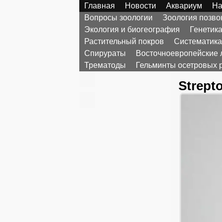
Главная
Новости
Аквариум
На
Вопросы зоологии
Зоология позв
Экология и биогеография
Генетик
Растительный покров
Систематика
Спирураты
Восточноевропейские 
Трематоды
Гельминты осетровых 
Strept