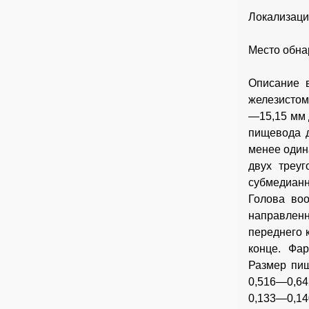
Локализаци
Место обна
Описание в
железистом
—15,15 мм 
пищевода д
менее один
двух треу
субмедианн
Голова во
направлен
переднего 
конце. Фа
Размер пищ
0,516—0,64
0,133—0,14