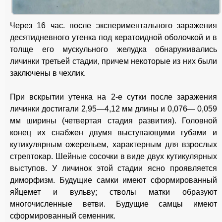
Через 16 час. после экспериментального заражения
десятидневного утенка под кератоидной оболочкой и в
толще его мускульного желудка обнаруживались
личинки третьей стадии, причем некоторые из них были
заключены в чехлик.
При вскрытии утенка на 2-е сутки после заражения
личинки достигали 2,95—4,12 мм длины и 0,076— 0,059
мм ширины (четвертая стадия развития). Головной
конец их снабжен двумя выступающими губами и
кутикулярным ожерельем, характерным для взрослых
стрептокар. Шейные сосочки в виде двух кутикулярных
выступов. У личинок этой стадии ясно проявляется
диморфизм. Будущие самки имеют сформированный
яйцемет и вульву; стволы матки образуют
многочисленные ветви. Будущие самцы имеют
сформированный семенник.