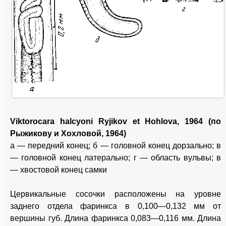
Viktorocara halcyoni Ryjikov et Hohlova, 1964 (по
Рыжикову и Хохловой, 1964)
a — передний конец; б — головной конец дорзально; в
— головной конец латерально; г — область вульвы; в
— хвостовой конец самки
Цервикальные сосочки расположены на уровне
заднего отдела фаринкса в 0,100—0,132 мм от
вершины губ. Длина фаринкса 0,083—0,116 мм. Длина