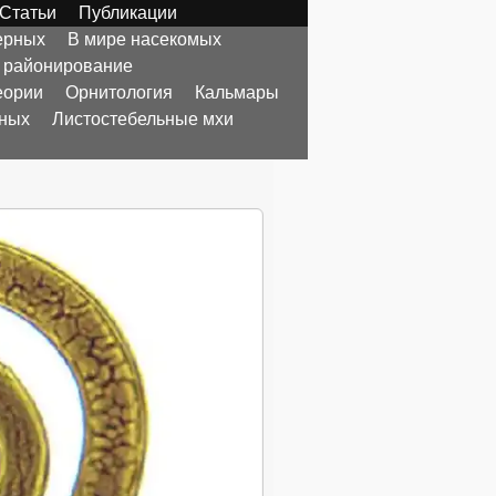
Статьи
Публикации
ерных
В мире насекомых
 районирование
еории
Орнитология
Кальмары
тных
Листостебельные мхи