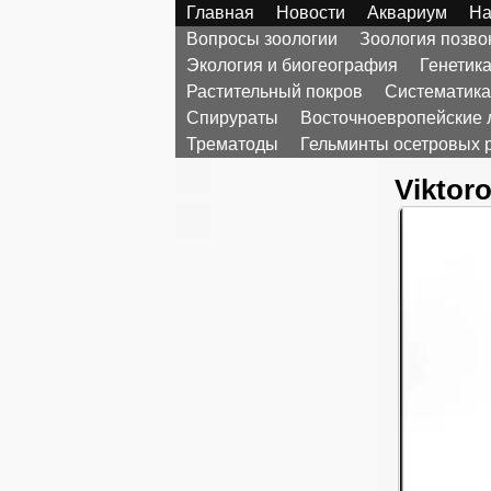
Главная
Новости
Аквариум
На
Вопросы зоологии
Зоология позв
Экология и биогеография
Генетик
Растительный покров
Систематика
Спирураты
Восточноевропейские 
Трематоды
Гельминты осетровых 
Viktoro