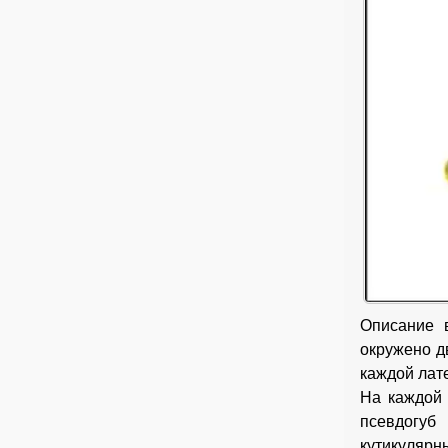
Описание в
окружено д
каждой лат
На каждой 
псевдогуб
кутикулярн