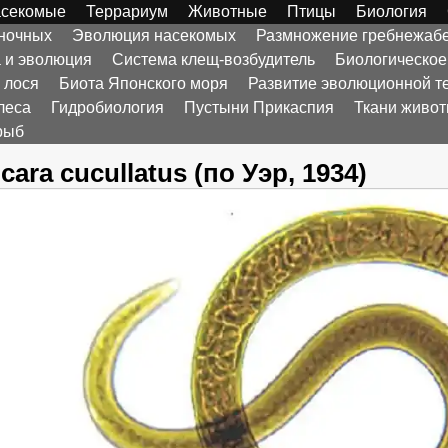
секомые
Террариум
Животные
Птицы
Биология
оночных
Эволюция насекомых
Размножение гребнежаб
а и эволюция
Система клещ-возбудитель
Биологическое
 лося
Биота Японского моря
Развитие эволюционной т
леса
Гидробиология
Пустыни Прикаспия
Ткани живо
рыб
cara cucullatus (по Уэр, 1934)