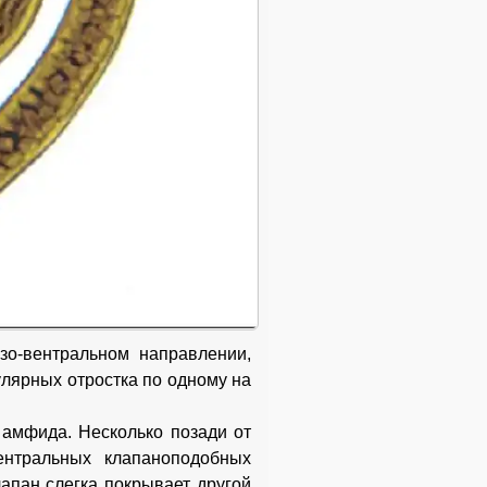
зо-вентральном направлении,
улярных отростка по одному на
амфида. Несколько позади от
ентральных клапаноподобных
апан слегка покрывает другой