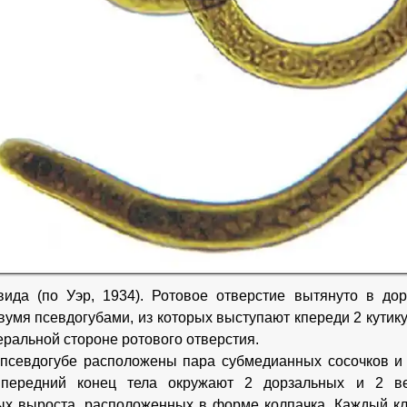
ида (по Уэр, 1934). Ротовое отверстие вытянуто в дор
вумя псевдогубами, из которых выступают кпереди 2 кутик
еральной стороне ротового отверстия.
псевдогубе расположены пара субмедианных сосочков и 
 передний конец тела окружают 2 дорзальных и 2 в
ых выроста, расположенных в форме колпачка. Каждый кл