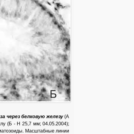
еза через белковую железу
(А
у (Б - Н 25,7 мм; 04.05.2004);
ерматозоиды. Масштабные линии