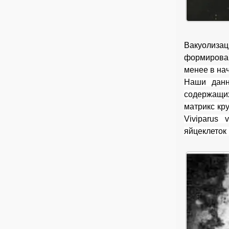
Вакуолизац
формирован
менее в на
Наши данны
содержащи
матрикс кр
Viviparus 
яйцеклеток 