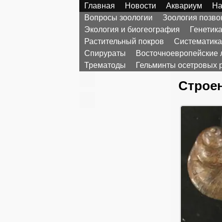
Главная
Новости
Аквариум
На
Вопросы зоологии
Зоология позв
Экология и биогеография
Генетик
Растительный покров
Систематика
Спирураты
Восточноевропейские 
Трематоды
Гельминты осетровых 
Строен