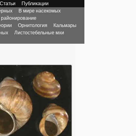
Статьи
Публикации
ерных
В мире насекомых
 районирование
еории
Орнитология
Кальмары
тных
Листостебельные мхи