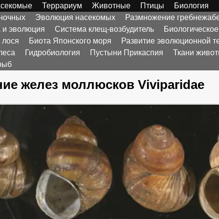
секомые
Террариум
Животные
Птицы
Биология
оночных
Эволюция насекомых
Размножение гребнежаб
а и эволюция
Система клещ-возбудитель
Биологическое
 лося
Биота Японского моря
Развитие эволюционной т
леса
Гидробиология
Пустыни Прикаспия
Ткани живо
рыб
ие желез моллюсков Viviparidae