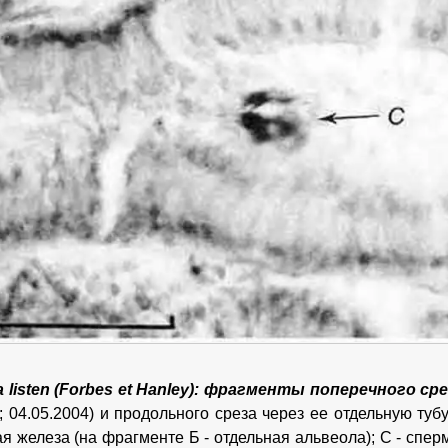
na listen (Forbes et Hanley): фрагменты поперечного ср
; 04.05.2004) и продольного среза через ее отдельную тубул
я железа (на фрагменте Б - отдельная альвеола); С - сп