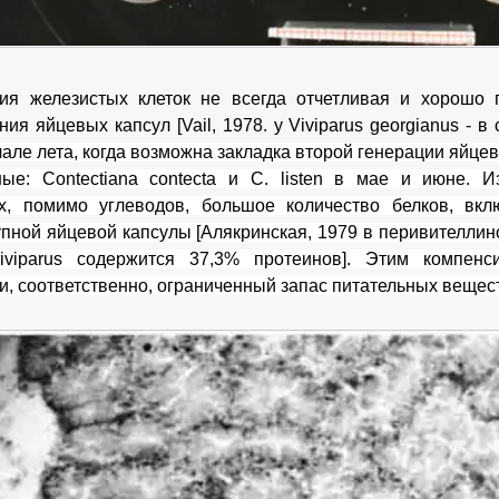
ия железистых клеток не всегда отчетливая и хорошо 
ия яйцевых капсул [Vail, 1978. у Viviparus georgianus - в
чале лета, когда возможна закладка второй генерации яйцев
е: Contectiana contecta и С. listen в мае и июне. И
х, помимо углеводов, большое количество белков, вкл
упной яйцевой капсулы [Алякринская, 1979 в перивителли
viviparus содержится 37,3%
протеинов]. Этим компен
и, соответственно, ограниченный запас питательных вещест