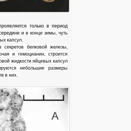
проявляется только в период
 середине и
в конце зимы, чуть
ых капсул.
з секретов белковой железы,
ючая и гемоцианин, строится
новой жидкости яйцевых капсул
сируются небольшие размеры
в в них.