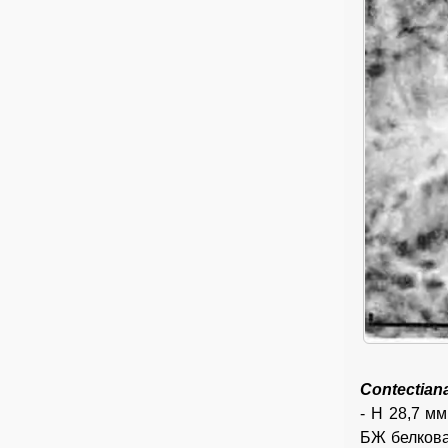
C
ontectia
- Н 28,7 мм
БЖ белкова