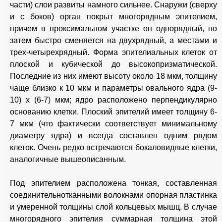
части) слои развиты намного сильнее. Снаружи (сверху
и с боков) орган покрыт многорядным эпителием,
причем в проксимальном участке он однорядный, но
затем быстро сменяется на двухрядный, а местами и
трех-четырехрядный. Форма эпителиальных клеток от
плоской и кубической до высокопризматической.
Последние из них имеют высоту около 18 мкм, толщину
чаще близко к 10 мкм и параметры овального ядра (9-
10) х (6-7) мкм; ядро расположено перпендикулярно
основанию клетки. Плоский эпителий имеет толщину 6-
7 мкм (что фактически соответствует минимальному
диаметру ядра) и всегда составлен одним рядом
клеток. Очень редко встречаются бокаловидные клетки,
аналогичные вышеописанным.
Под эпителием расположена тонкая, составленная
соединительнотканными волокнами опорная пластинка
и умеренной толщины слой кольцевых мышц. В случае
многорядного эпителия суммарная толщина этой