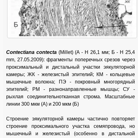
Contectiana contecta
(Millet) (A - H 26,1 мм; Б - H 25,4
mm, 27.05.2009): фрагменты поперечных срезов через
проксимальный и дистальный участки эякуляторной
камеры; ЖК - железистый эпителий; КМ - кольцевые
мышечные волокна; ПЭ - покровный многорядный
эпителий; РМ - разнонаправленные мышцы; СУ -
рыхлая соединительнотканная строма. Масштабные
линии 300 мкм (А) и 200 мкм (Б)
Строение эякуляторной камеры частично повторяет
строение проксимального участка семяпровода, но
мышечный и железистый (особенно в дистальной