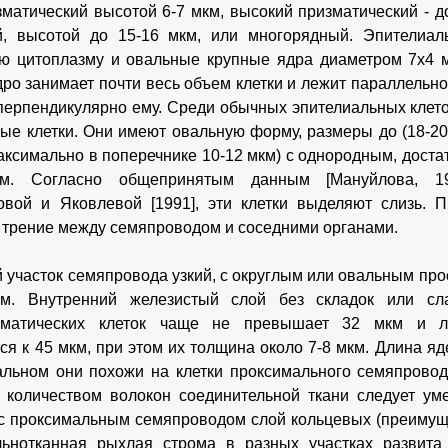
зматический высотой 6-7 мкм, высокий призматический - д
й, высотой до 15-16 мкм, или многорядный. Эпителиал
ю цитоплазму и овальные крупные ядра диаметром 7x4 м
дро занимает почти весь объем клетки и лежит параллельн
 перпендикулярно ему. Среди обычных эпителиальных кле
ые клетки. Они имеют овальную форму, размеры до (18-20)
аксимально в поперечнике 10-12 мкм) с однородным, дост
ым. Согласно общепринятым данным [Мануйлова, 1
вой и Яковлевой [1991], эти клетки выделяют слизь. П
трение между семяпроводом и соседними органами.
 участок семяпровода узкий, с округлым или овальным прос
м. Внутренний железистый слой без складок или сл
зматических клеток чаще не превышает 32 мкм и л
ся к 45 мкм, при этом их толщина около
7-8 мкм. Длина яд
альном они похожи на клетки проксимального семяпровод
количеством волокон соединительной ткани следует уме
с проксимальным семяпроводом слой кольцевых (преимущ
льнотканная рыхлая строма в разных участках развита