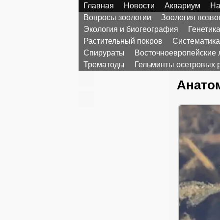
Главная
Новости
Аквариум
На
Вопросы зоологии
Зоология позв
Экология и биогеография
Генетик
Растительный покров
Систематика
Спирураты
Восточноевропейские 
Трематоды
Гельминты осетровых 
Анатом