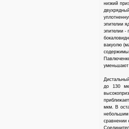
низкий при
двухрядны
уплотненну
эпителии я
эпителии -
бокаловидн
вакуолю (м
содержим
Павлюченко
уменьшают 
Дистальный
до 130 мк
высокопри
приближает
мкм. В ост
небольшим 
сравнении 
Соедините