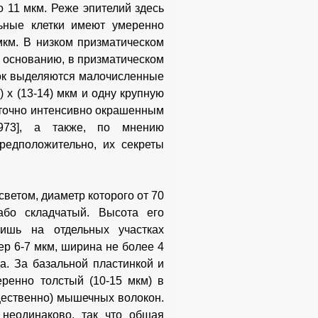
о 11 мкм. Реже эпителий здесь
ьные клетки имеют умеренно
км. В низком призматическом
о основанию, в призматическом
ток выделяются малочисленные
 х (13-14) мкм и одну крупную
аточно интенсивно окрашенным
973], а также, по мнению
редположительно, их секреты
ветом, диаметр которого от 70
або складчатый. Высота его
ишь на отдельных участках
ер 6-7 мкм, ширина не более 4
а. За базальной пластинкой и
ренно толстый (10-15 мкм) в
ественно) мышечных волокон.
 неодинаково, так что общая