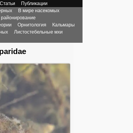
Статьи
Публикации
ерных
В мире насекомых
 районирование
еории
Орнитология
Кальмары
тных
Листостебельные мхи
paridae