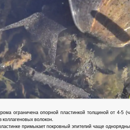
рома ограничена опорной пластинкой толщиной от 4-5 (ч
з коллагеновых волокон.
пластинке примыкает покровный эпителий чаще однорядный