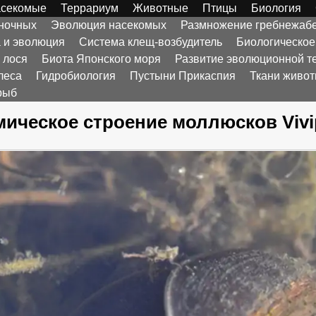
секомые
Террариум
Животные
Птицы
Биология
оночных
Эволюция насекомых
Размножение гребнежаб
а и эволюция
Система клещ-возбудитель
Биологическое
 лося
Биота Японского моря
Развитие эволюционной т
леса
Гидробиология
Пустыни Прикаспия
Ткани живо
рыб
ическое строение моллюсков Vivi