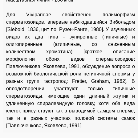
Для Viviparidae свойственен полиморфизм
сперматозоидов, впервые наблюдавшийся Зибольдом
[Siebold, 1836, цит по: Рузен-Ранге, 1980]. У изученных
видов их два типа - эупиренные (типичные) и
олигопиренные (атипичные, со сниженным
количеством хроматина) [краткое описание
морфологии обоих видов сперматозоидов:
Павлюченкова, Яковлева, 1991, обсуждение вопроса о
возможной биологической роли нетипичной спермы у
разных групп гастропод: Fretter, Graham, 1962]. В
оплодотворении участвуют только типичные
сперматозоиды, имеющие один длинный жгутик и
удлиненную спиралевидную головку, хотя оба вида
клеток присутствуют как в выводимой самцом сперме,
так и в разных участках половой системы самок
[Павлюченкова, Яковлева, 1991].