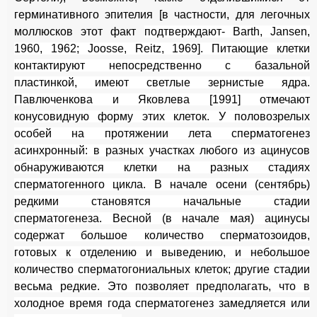
герминативного эпителия [в частности, для легочных
моллюсков этот факт
подтверждают- Barth, Jansen,
1960, 1962; Joosse, Reitz, 1969]. Питающие клетки
контактируют непосредственно с базальной
пластинкой, имеют светлые зернистые ядра.
Павлюченкова и Яковлева [1991] отмечают
конусовидную форму этих клеток. У половозрелых
особей на протяжении лета сперматогенез
асинхронный: в разных участках любого из ацинусов
обнаруживаются клетки на разных стадиях
сперматогенного цикла. В начале осени (сентябрь)
редкими становятся начальные стадии
сперматогенеза. Весной (в начале мая) ацинусы
содержат большое количество сперматозоидов,
готовых к отделению и выведению, и небольшое
количество сперматогониальных клеток; другие стадии
весьма редкие. Это позволяет предполагать, что в
холодное время года сперматогенез замедляется или