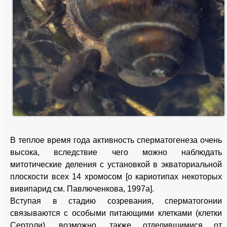
В теплое время года активность сперматогенеза очень
высока, вследствие чего можно наблюдать
митотические деления с установкой в экваториальной
плоскости всех 14 хромосом [о кариотипах некоторых
вивипарид см. Павлюченкова, 1997а].
Вступая в стадию созревания, сперматогонии
связываются с особыми питающими клетками (клетки
Сертоли), возможно, также отделившимися от