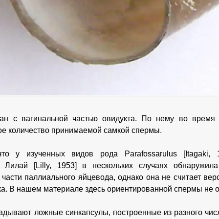
ан с вагинальной частью овидукта. По нему во время 
ое количество принимаемой самкой спермы.
то у изученных видов рода Parafossarulus [Itagaki, 
ет
Лилай [Lilly, 1953] в нескольких случаях обнаружи
 части паллиального яйцевода, однако она не считает ве
тка. В нашем материале здесь ориентированной спермы не 
адывают ложные синкапсулы, построенные из разного числ