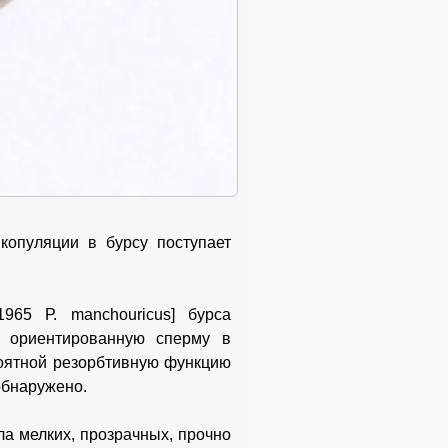
копуляции в бурсу поступает
1965 Р. manchouricus] бурса
ла ориентированную сперму в
роятной резорбтивную функцию
обнаружено.
а мелких, прозрачных, прочно