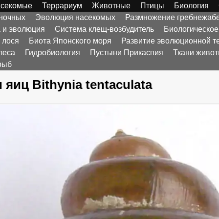
секомые
Террариум
Животные
Птицы
Биология
оночных
Эволюция насекомых
Размножение гребнежаб
а и эволюция
Система клещ-возбудитель
Биологическое
 лося
Биота Японского моря
Развитие эволюционной т
леса
Гидробиология
Пустыни Прикаспия
Ткани живо
рыб
 яиц Bithynia tentaculata