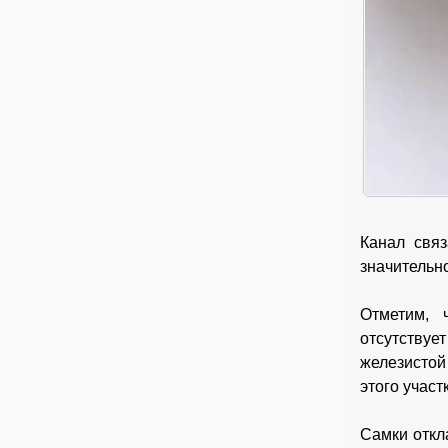
Канал связ
значительн
Отметим, ч
отсутству
железистой
этого учас
Самки откл