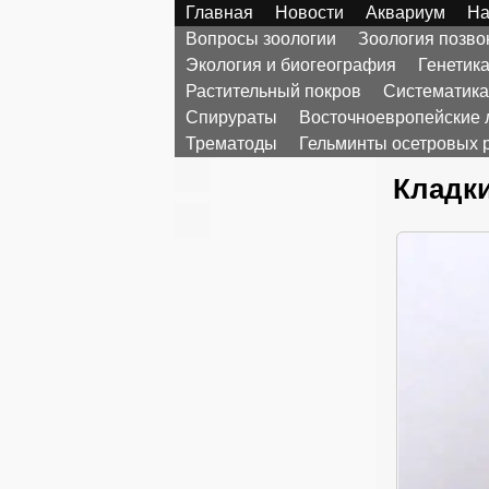
Главная
Новости
Аквариум
На
Вопросы зоологии
Зоология позв
Экология и биогеография
Генетик
Растительный покров
Систематика
Спирураты
Восточноевропейские 
Трематоды
Гельминты осетровых 
Кладки