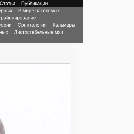
Статьи
Публикации
ерных
В мире насекомых
 районирование
еории
Орнитология
Кальмары
тных
Листостебельные мхи