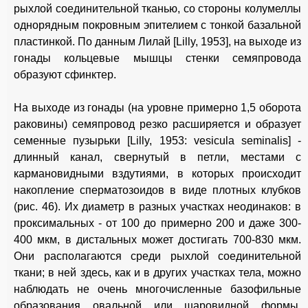
рыхлой соединительной тканью, со стороны колумеллы
однорядным покровным эпителием с тонкой базальной
пластинкой. По данным Лилай [Lilly, 1953], на выходе из
гонады кольцевые мышцы стенки семяпровода
образуют сфинктер.
На выходе из гонады (на уровне примерно 1,5 оборота
раковины) семяпровод резко расширяется и образует
семенные пузырьки [Lilly, 1953: vesicula seminalis] -
длинный канал, свернутый в петли, местами с
кармановидными вздутиями, в которых происходит
накопление сперматозоидов в виде плотных клубков
(рис. 46). Их диаметр в разных участках неодинаков: в
проксимальных - от 100 до примерно 200 и даже 300-
400 мкм, в дистальных может достигать 700-830 мкм.
Они располагаются среди рыхлой соединительной
ткани; в ней здесь, как и в других участках тела, можно
наблюдать не очень многочисленные базофильные
образования овальной или шаровидной формы,