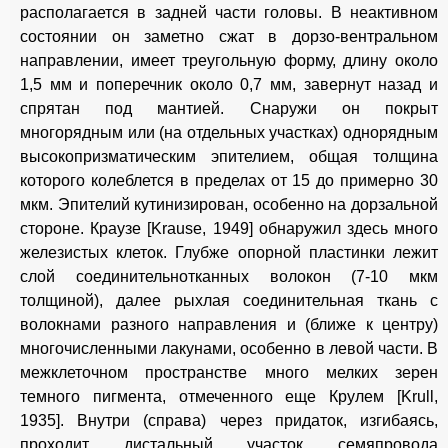
располагается в задней части головы. В неактивном
состоянии он заметно сжат в дорзо-вентральном
направлении, имеет треугольную форму, длину около
1,5 мм и поперечник около 0,7 мм, завернут назад и
спрятан под мантией. Снаружи он покрыт
многорядным или (на отдельных участках) однорядным
высокопризматическим эпителием, общая толщина
которого колеблется в пределах от 15 до примерно 30
мкм. Эпителий кутинизирован, особенно на дорзальной
стороне. Краузе [Krause, 1949] обнаружил здесь много
железистых клеток. Глубже опорной пластинки лежит
слой соединительнотканных волокон (7-10 мкм
толщиной), далее рыхлая соединительная ткань с
волокнами разного направления и (ближе к центру)
многочисленными лакунами, особенно в левой части. В
межклеточном пространстве много мелких зерен
темного пигмента, отмеченного еще Крулем [Krull,
1935]. Внутри (справа) через придаток, изгибаясь,
проходит дистальный участок семяпровода