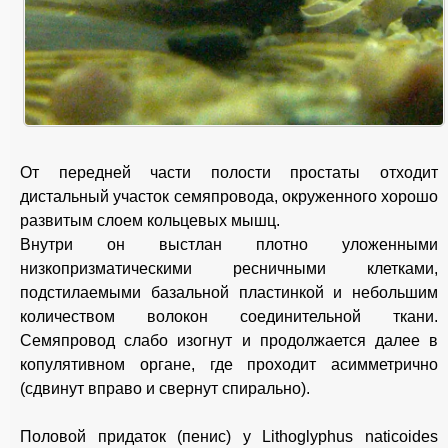
От передней части полости простаты отходит
дистальный участок семяпровода, окруженного хорошо
развитым слоем кольцевых мышц.
Внутри он выстлан плотно уложенными
низкопризматическими ресничными клетками,
подстилаемыми базальной пластинкой и небольшим
количеством волокон соединительной ткани.
Семяпровод слабо изогнут и продолжается далее в
копулятивном органе, где проходит асимметрично
(сдвинут вправо и свернут спирально).
Половой придаток (пенис) у Lithoglyphus naticoides