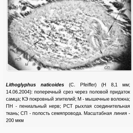
Lithoglyphus naticoides
(С. Pfeiffer) (H 8,1 мм;
14.06.2004): поперечный срез через половой придаток
самца; КЭ покровный эпителий; М - мышечные волокна;
ПН - пениальный нерв; РСТ рыхлая соединительная
ткань; СП - полость семяпровода. Масштабная линия -
200 мкм